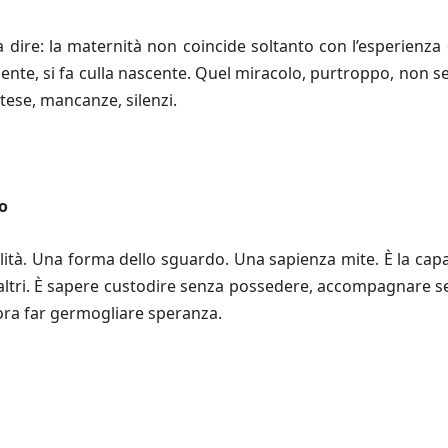
 dire: la maternità non coincide soltanto con l’esperienza 
te, si fa culla nascente. Quel miracolo, purtroppo, non 
tese, mancanze, silenzi.
o
ità. Una forma dello sguardo. Una sapienza mite. È la capaci
i altri. È sapere custodire senza possedere, accompagnare se
ora far germogliare speranza.