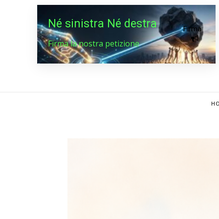
Né sinistra Né destra
Firma
Firma la nostra petizione
HO