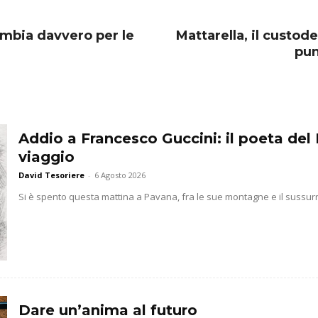
ambia davvero per le
Mattarella, il custod
pun
Addio a Francesco Guccini: il poeta del 
viaggio
David Tesoriere
-
6 Agosto 2026
Si è spento questa mattina a Pavana, fra le sue montagne e il sussurr
Dare un’anima al futuro