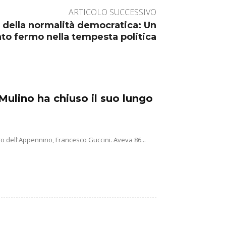
ARTICOLO SUCCESSIVO
e della normalità democratica: Un
to fermo nella tempesta politica
Mulino ha chiuso il suo lungo
o dell'Appennino, Francesco Guccini. Aveva 86...