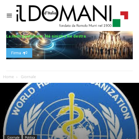
La nostra petizione: Né sinistra Né destra
Firma -
Home
Giornale
Giornale
Politica