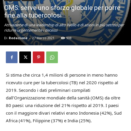
OMS: serve uno sforzo globale per porre
fine alla tubercolosi
Attivazione di una leadership di alto livello e di azioni in più settori per
ridurre urgentemente i decessi
Di
Redazione
-
27 Marzo 2021
908
Si stima che circa 1,4 milioni di persone in meno hanno
ricevuto cure per la tubercolosi (TB) nel 2020 rispetto al
2019. Secondo i dati preliminari compilati
dall’Organizzazione mondiale della sanità (OMS) da oltre
80 paesi: una riduzione del 21% rispetto al 2019. I paesi
con il maggiore divari relativi erano Indonesia (42%), Sud
Africa (41%), Filippine (37%) e India (25%).