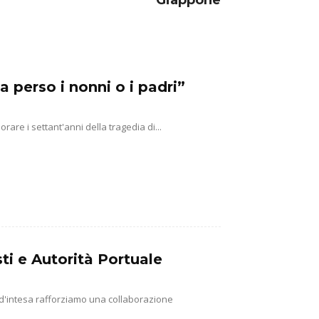
Giappone
a perso i nonni o i padri”
e i settant'anni della tragedia di...
ti e Autorità Portuale
 d'intesa rafforziamo una collaborazione