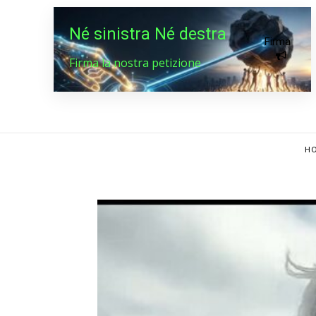
Né sinistra Né destra
Firma
Firma la nostra petizione
HO