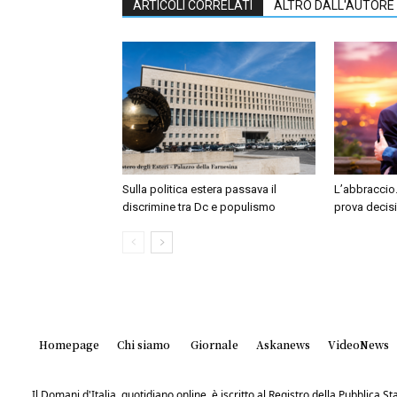
ARTICOLI CORRELATI
ALTRO DALL'AUTORE
Sulla politica estera passava il
L’abbraccio.
discrimine tra Dc e populismo
prova decis
Homepage
Chi siamo
Giornale
Askanews
VideoNews
Il Domani d'Italia, quotidiano online, è iscritto al Registro della Pubblica 