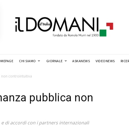
MEPAGE
CHI SIAMO
GIORNALE
ASKANEWS
VIDEONEWS
RICE
 non controintuitiva
inanza pubblica non
o e di accordi con i partners internazionali