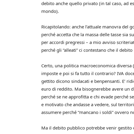
debito anche quello privato (in tal caso, ad es
mondo).
Ricapitolando: anche l’attuale manovra del
perché accetta che la massa delle tasse sia su
per accordi pregressi – a mio avviso scriteri
perché gli “alleati” ci contestano che il debit
Certo, una politica macroeconomica diversa 
imposte e poi si fa tutto il contrario? IVA d
gettito dicono sindacati e benpensanti. E’ rid
euro di reddito. Ma bisognerebbe avere un div
perché se ne approfitta e chi evade perché 
e motivato che andasse a vedere, sul territo
assumere perché “mancano i soldi” ovvero no
Ma il debito pubblico potrebbe venir gestito 