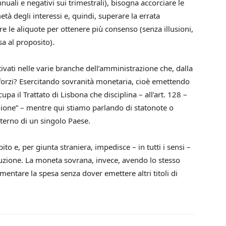
nnuali e negativi sui trimestrali), bisogna accorciare le
à degli interessi e, quindi, superare la errata
e le aliquote per ottenere più consenso (senza illusioni,
sa al proposito).
vati nelle varie branche dell’amministrazione che, dalla
inforzi? Esercitando sovranità monetaria, cioè emettendo
a il Trattato di Lisbona che disciplina – all’art. 128 –
Unione” – mentre qui stiamo parlando di statonote o
interno di un singolo Paese.
to e, per giunta straniera, impedisce – in tutti i sensi –
ituzione. La moneta sovrana, invece, avendo lo stesso
mentare la spesa senza dover emettere altri titoli di