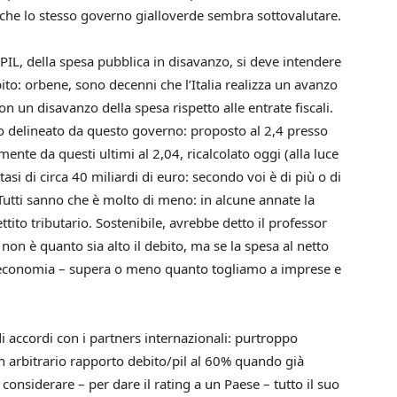
 che lo stesso governo gialloverde sembra sottovalutare.
l PIL, della spesa pubblica in disavanzo, si deve intendere
ebito: orbene, sono decenni che l’Italia realizza un avanzo
 un disavanzo della spesa rispetto alle entrate fiscali.
 delineato da questo governo: proposto al 2,4 presso
ente da questi ultimi al 2,04, ricalcolato oggi (alla luce
tasi di circa 40 miliardi di euro: secondo voi è di più o di
utti sanno che è molto di meno: in alcune annate la
tito tributario. Sostenibile, avrebbe detto il professor
 è quanto sia alto il debito, ma se la spesa al netto
ell’economia – supera o meno quanto togliamo a imprese e
di accordi con i partners internazionali: purtroppo
 arbitrario rapporto debito/pil al 60% quando già
onsiderare – per dare il rating a un Paese – tutto il suo