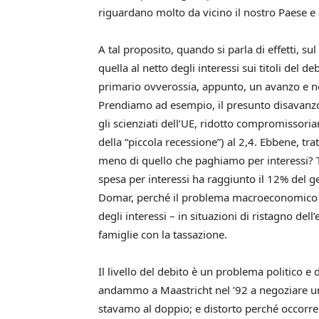
riguardano molto da vicino il nostro Paese e
A tal proposito, quando si parla di effetti, su
quella al netto degli interessi sui titoli del d
primario ovverossia, appunto, un avanzo e non
Prendiamo ad esempio, il presunto disavanzo
gli scienziati dell’UE, ridotto compromissoriam
della “piccola recessione”) al 2,4. Ebbene, trat
meno di quello che paghiamo per interessi? T
spesa per interessi ha raggiunto il 12% del get
Domar, perché il problema macroeconomico non
degli interessi – in situazioni di ristagno d
famiglie con la tassazione.
Il livello del debito è un problema politico e 
andammo a Maastricht nel ’92 a negoziare un
stavamo al doppio; e distorto perché occorre c