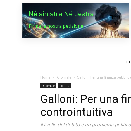
Né sinistra Né destra
Firma
Firma la nostra petizione
HO
Home
Giornale
Galloni: Per una finanza pubblica
Giornale
Politica
Galloni: Per una f
controintuitiva
Il livello del debito è un problema politic