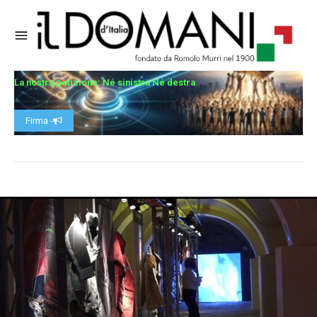
La nostra petizione: Né sinistra Né destra
Firma -