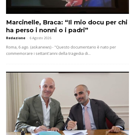
Marcinelle, Braca: “Il mio docu per chi
ha perso i nonni o i padri”
Redazione
-
6 Agosto 2026
Roma, 6 ago. (askanews) - "Questo documentario è nato per
commemorare i settant'anni della tragedia di...