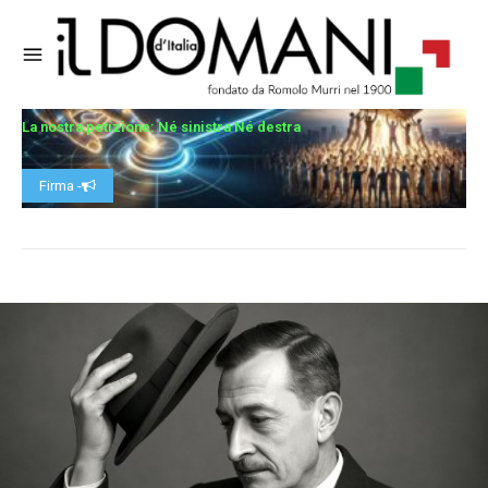
La nostra petizione: Né sinistra Né destra
Firma -