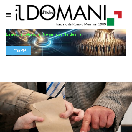
La nostra petizione: Né sinistra Né destra
Firma -