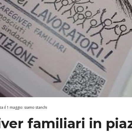
za il 1 maggio: siamo stanchi
er familiari in piazz