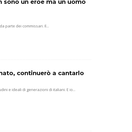
on sono un eroe ma un uomo
a parte dei commissari. Il...
mato, continuerò a cantarlo
 e ideali di generazioni di italiani. E io...