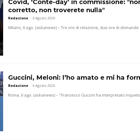
Covid, ‘Conte-day’ in commissione: "n
corretto, non troverete nulla"
Redazione
-
6 Agosto 2026
Milano, 6 ago. (askanews) – Tre ore di relazione, due ore di domande d
Guccini, Meloni: l’ho amato e mi ha for
Redazione
-
6 Agosto 2026
Roma, 6 ago. (askanews) – "Francesco Guccini ha interpretato inquietudini