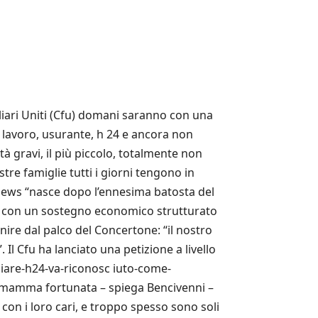
liari Uniti (Cfu) domani saranno con una
 lavoro, usurante, h 24 e ancora non
à gravi, il più piccolo, totalmente non
stre famiglie tutti i giorni tengono in
kanews “nasce dopo l’ennesima batosta del
co, con un sostegno economico strutturato
nire dal palco del Concertone: “il nostro
Il Cfu ha lanciato una petizione a livello
iliare-h24-va-riconosc iuto-come-
a mamma fortunata – spiega Bencivenni –
 con i loro cari, e troppo spesso sono soli