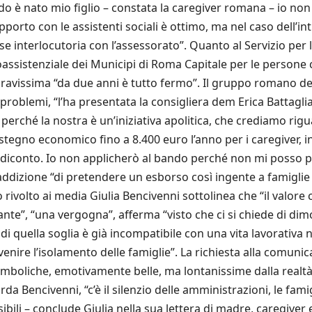
ndo è nato mio figlio – constata la caregiver romana – io no
pporto con le assistenti sociali è ottimo, ma nel caso dell’i
fase interlocutoria con l’assessorato”. Quanto al Servizio per
oassistenziale dei Municipi di Roma Capitale per le persone c
gravissima “da due anni è tutto fermo”. Il gruppo romano d
 problemi, “l’ha presentata la consigliera dem Erica Battagli
i perché la nostra è un’iniziativa apolitica, che crediamo rigu
tegno economico fino a 8.400 euro l’anno per i caregiver, inc
rendiconto. Io non applicherò al bando perché non mi posso 
dizione “di pretendere un esborso così ingente a famiglie cui
o rivolto ai media Giulia Bencivenni sottolinea che “il valore
ante”, “una vergogna”, afferma “visto che ci si chiede di dim
 quella soglia è già incompatibile con una vita lavorativa nor
nire l’isolamento delle famiglie”. La richiesta alla comunic
imboliche, emotivamente belle, ma lontanissime dalla realtà
a Bencivenni, “c’è il silenzio delle amministrazioni, le famig
sibili – conclude Giulia nella sua lettera di madre, caregiver e