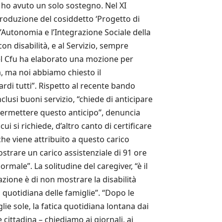
n ho avuto un solo sostegno. Nel XI
ntroduzione del cosiddetto ‘Progetto di
 l’Autonomia e l’Integrazione Sociale della
on disabilità, e al Servizio, sempre
el Cfu ha elaborato una mozione per
a, ma noi abbiamo chiesto il
ardi tutti”. Rispetto al recente bando
lusi buoni servizio, “chiede di anticipare
permettere questo anticipo”, denuncia
 si richiede, d’altro canto di certificare
 che viene attribuito a questo carico
ostrare un carico assistenziale di 91 ore
male”. La solitudine del caregiver, “è il
azione è di non mostrare la disabilità
 quotidiana delle famiglie”. “Dopo le
lie sole, la fatica quotidiana lontana dai
 cittadina – chiediamo ai giornali, ai