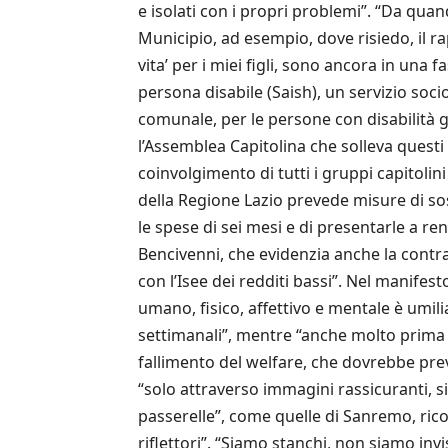
e isolati con i propri problemi”. “Da qua
Municipio, ad esempio, dove risiedo, il ra
vita’ per i miei figli, sono ancora in una 
persona disabile (Saish), un servizio soci
comunale, per le persone con disabilità 
l’Assemblea Capitolina che solleva questi
coinvolgimento di tutti i gruppi capitolin
della Regione Lazio prevede misure di sos
le spese di sei mesi e di presentarle a 
Bencivenni, che evidenzia anche la contrad
con l’Isee dei redditi bassi”. Nel manifest
umano, fisico, affettivo e mentale è umili
settimanali”, mentre “anche molto prima di
fallimento del welfare, che dovrebbe preve
“solo attraverso immagini rassicuranti, s
passerelle”, come quelle di Sanremo, ricord
riflettori”. “Siamo stanchi, non siamo invi