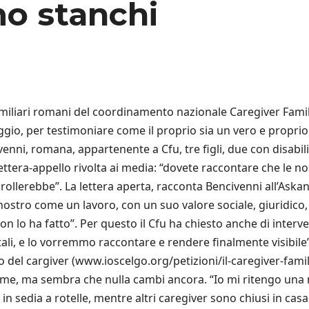
o stanchi
amiliari romani del coordinamento nazionale Caregiver Fami
ggio, per testimoniare come il proprio sia un vero e proprio
nni, romana, appartenente a Cfu, tre figli, due con disabilit
lettera-appello rivolta ai media: “dovete raccontare che le no
crollerebbe”. La lettera aperta, racconta Bencivenni all’As
i nostro come un lavoro, con un suo valore sociale, giuridi
n lo ha fatto”. Per questo il Cfu ha chiesto anche di interve
li, e lo vorremmo raccontare e rendere finalmente visibile”. 
o del cargiver (www.ioscelgo.org/petizioni/il-caregiver-fam
firme, ma sembra che nulla cambi ancora. “Io mi ritengo un
n sedia a rotelle, mentre altri caregiver sono chiusi in casa