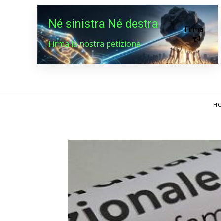
Né sinistra Né destra
Firma
Firma la nostra petizione
HO