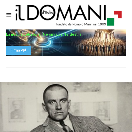
La nostra petizione: Né sinistra Né destra
Firma -