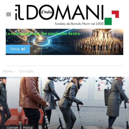
La nostra petizione: Né sinistra Né destra
Firma -
Home
Giornale
Giornale
Politica