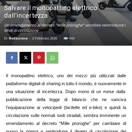
Salvare il monopattino elettrico
dall’incertezza
Un emendamento al decreto “Mille proroghe” vorrebbe reintrodurre i
limiti di circolazione
Di
Redazione
-
2 Febbraio 2020
963
Il monopattino elettrico, uno dei mezzi più utilizzati dalle
piattaforme digitali di sharing in tutto il mondo, è nuovamente i
n
una situazione di incertezza. Dopo meno di un mese dalla
pubblicazione della legge di bilancio che ne sanciva
l’equiparazione ai velocipedi (bicilette ed e-bike) e quindi la
circolazione sulle normali sedi stradali, sembra imminente un
emendamento al decreto “Mille proroghe” per cambiare di
nuovo la norma e reintrodurre il divieto di circolazione dei