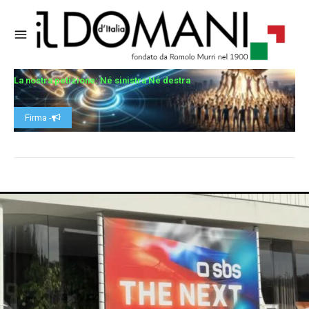
La nostra petizione: Né sinistra Né destra
Firma -