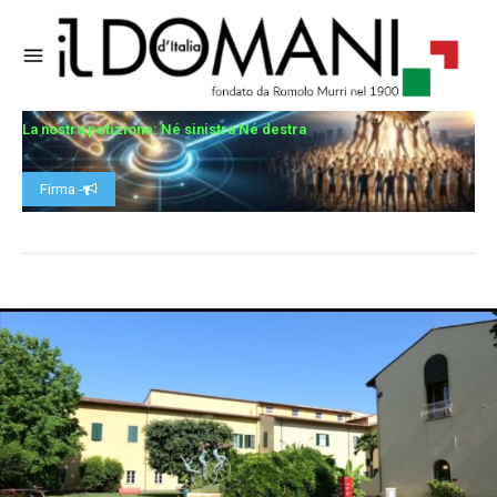
La nostra petizione: Né sinistra Né destra
Firma -