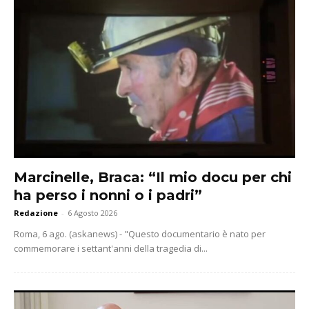
Marcinelle, Braca: “Il mio docu per chi
ha perso i nonni o i padri”
Redazione
-
6 Agosto 2026
Roma, 6 ago. (askanews) - "Questo documentario è nato per
commemorare i settant'anni della tragedia di...