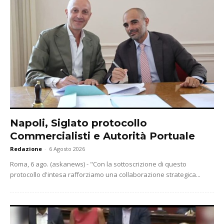
Napoli, Siglato protocollo
Commercialisti e Autorità Portuale
Redazione
-
6 Agosto 2026
Roma, 6 ago. (askanews) - "Con la sottoscrizione di questo
protocollo d'intesa rafforziamo una collaborazione strategica...