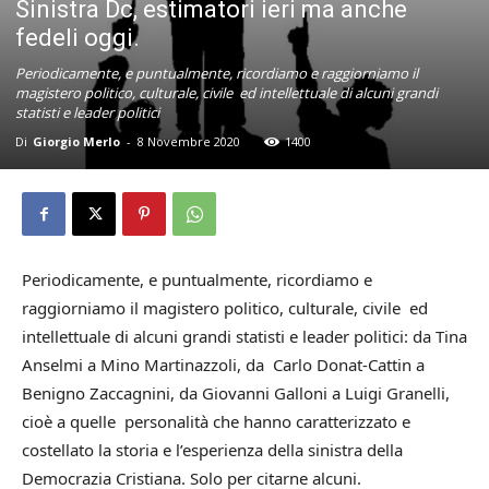
Sinistra Dc, estimatori ieri ma anche
fedeli oggi.
Periodicamente, e puntualmente, ricordiamo e raggiorniamo il
magistero politico, culturale, civile ed intellettuale di alcuni grandi
statisti e leader politici
Di
Giorgio Merlo
-
8 Novembre 2020
1400
Periodicamente, e puntualmente, ricordiamo e
raggiorniamo il magistero politico, culturale, civile ed
intellettuale di alcuni grandi statisti e leader politici: da Tina
Anselmi a Mino Martinazzoli, da Carlo Donat-Cattin a
Benigno Zaccagnini, da Giovanni Galloni a Luigi Granelli,
cioè a quelle personalità che hanno caratterizzato e
costellato la storia e l’esperienza della sinistra della
Democrazia Cristiana. Solo per citarne alcuni.