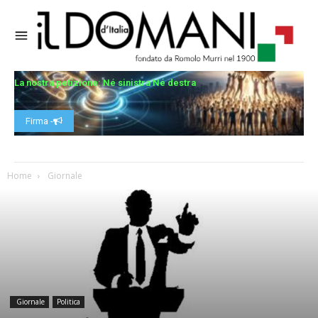
La nostra petizione: Né sinistra Né destra
Firma -
Home
Giornale
Giornale
Politica