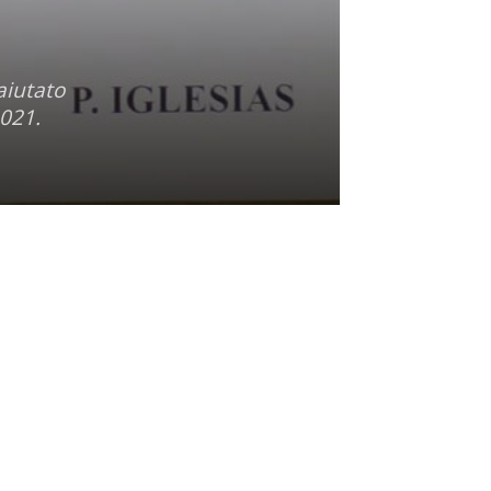
aiutato
2021.