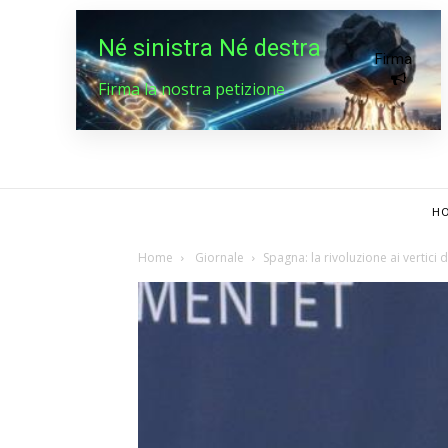
Né sinistra Né destra
Firma
Firma la nostra petizione
HO
Home
Giornale
Spagna: la rivoluzione ai vertici