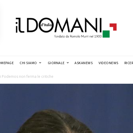
MEPAGE
CHI SIAMO
GIORNALE
ASKANEWS
VIDEONEWS
RICE
 di Podemos non ferma le critiche