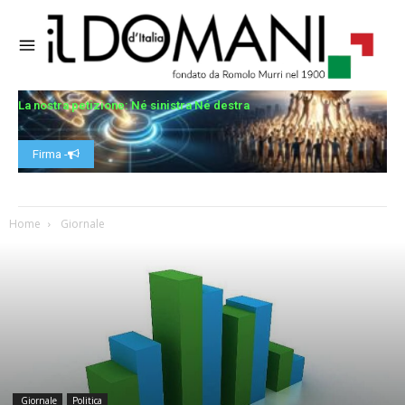
La nostra petizione: Né sinistra Né destra
Firma -
Home
Giornale
Giornale
Politica