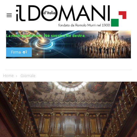
La nostra petizione: Né sinistra Né destra
Firma -
Home
Giornale