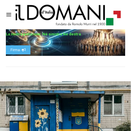
La nostra petizione: Né sinistra Né destra
Firma -