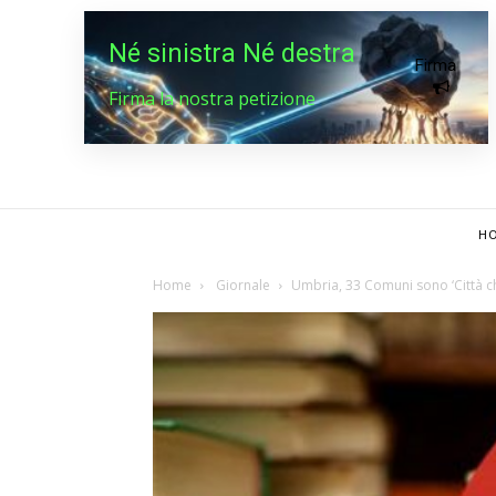
Né sinistra Né destra
Firma
Firma la nostra petizione
HO
Home
Giornale
Umbria, 33 Comuni sono ‘Città c