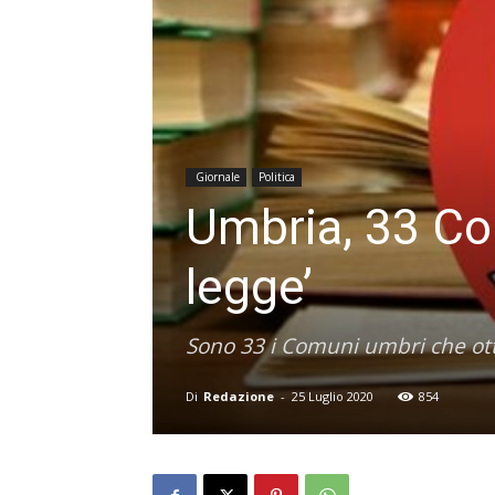
Giornale
Politica
Umbria, 33 Co
legge’
Sono 33 i Comuni umbri che otten
Di
Redazione
-
25 Luglio 2020
854