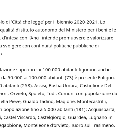
o di ‘Città che legge’ per il biennio 2020-2021. Lo
n qualità d’istituto autonomo del Ministero per i beni e le
he, d’intesa con l’Anci, intende promuovere e valorizzare
svolgere con continuità politiche pubbliche di
o.
olazione superiore ai 100.000 abitanti figurano anche
da 50.000 ai 100.000 abitanti (73) è presente Foligno.
 abitanti (258): Assisi, Bastia Umbra, Castiglione Del
Narni, Orvieto, Spoleto, Todi. Comuni con popolazione da
Della Pieve, Gualdo Tadino, Magione, Montecastrilli,
n popolazione fino a 5.000 abitanti (181): Acquasparta,
di, Castel Viscardo, Castelgiorgio, Guardea, Lugnano In
gabbione, Monteleone d’orvieto, Tuoro sul Trasimeno.