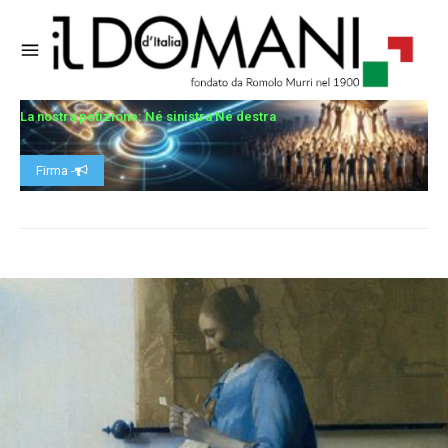
La nostra petizione: Né sinistra Né destra
Firma -