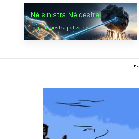
Né sinistra Né destra
Firma
Firma la nostra petizione
HO