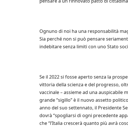
pensare a un rinnovato patto di cittadin
Ognuno di noi ha una responsabilità maggio
Sia perché non si può pensare seriamente
indebitare senza limiti con uno Stato soc
Se il 2022 si fosse aperto senza la prospe
vittoria della scienza e del progresso, ol
vaccinale – assieme ad una auspicabile mit
grande “sigillo” è il nuovo assetto politi
anno del suo settennato, il Presidente Ser
dovrà “spogliarsi di ogni precedente appa
che “l’Italia crescerà quanto più avrà co