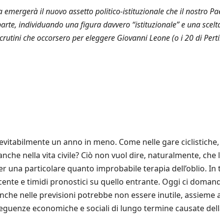
a emergerà il nuovo assetto politico-istituzionale che il nostro 
parte, individuando una figura davvero “istituzionale” e una scel
crutini che occorsero per eleggere Giovanni Leone (o i 20 di Perti
evitabilmente un anno in meno. Come nelle gare ciclistiche,
che nella vita civile? Ciò non vuol dire, naturalmente, che
 una particolare quanto improbabile terapia dell’oblio. In
scente e timidi pronostici su quello entrante. Oggi ci doman
che nelle previsioni potrebbe non essere inutile, assieme a
nseguenze economiche e sociali di lungo termine causate dell