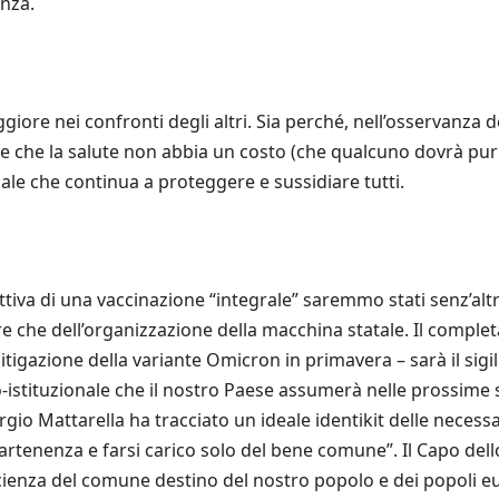
anza.
re nei confronti degli altri. Sia perché, nell’osservanza de
 che la salute non abbia un costo (che qualcuno dovrà pur 
iale che continua a proteggere e sussidiare tutti.
ttiva di una vaccinazione “integrale” saremmo stati senz’altro 
tre che dell’organizzazione della macchina statale. Il comple
igazione della variante Omicron in primavera – sarà il sigill
co-istituzionale che il nostro Paese assumerà nelle prossime 
gio Mattarella ha tracciato un ideale identikit delle necess
rtenenza e farsi carico solo del bene comune”. Il Capo dell
scienza del comune destino del nostro popolo e dei popoli e