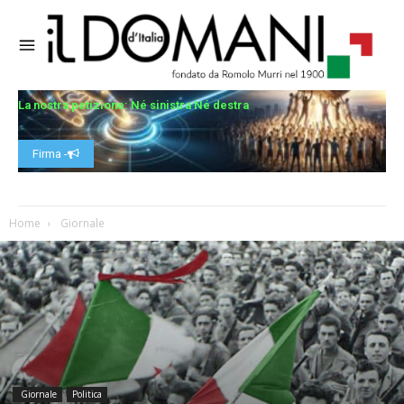
La nostra petizione: Né sinistra Né destra
Firma -
Home
Giornale
Giornale
Politica