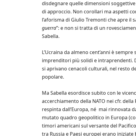
disdegnare quelle dimensioni soggettive 
di approccio. Non corollari ma aspetti c
l’aforisma di Giulio Tremonti che apre il 
guerra
”:
e non si tratta di
un rovesciamento
Sabella.
L’Ucraina da almeno cent’anni è sempre sta
imprenditori più solidi e intraprendenti. D
si aprivano cenacoli culturali, nel resto del
popolare.
Ma Sabella esordisce subito con le vicende
accerchiamento della NATO nei cfr. della R
respinta dall’Europa, né mai rinnovata da 
mutato quadro geopolitico in Europa (con 
timori americani sul versante del Pacifico:
tra Russia e Paesi europei erano iniziate