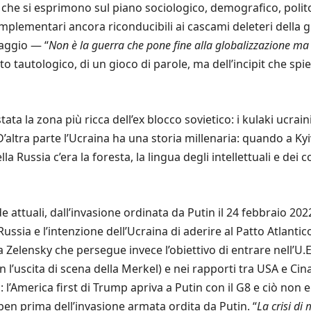
che si esprimono sul piano sociologico, demografico, polito
omplementari ancora riconducibili ai cascami deleteri della
saggio — “
Non è la guerra che pone fine alla globalizzazione ma è
 tautologico, di un gioco di parole, ma dell’incipit che spieg
ta la zona più ricca dell’ex blocco sovietico: i kulaki ucrain
’altra parte l’Ucraina ha una storia millenaria: quando a Kyiv
la Russia c’era la foresta, la lingua degli intellettuali e dei co
 attuali, dall’invasione ordinata da Putin il 24 febbraio 2022
ussia e l’intenzione dell’Ucraina di aderire al Patto Atlanti
Zelensky che persegue invece l’obiettivo di entrare nell’U.E
l’uscita di scena della Merkel) e nei rapporti tra USA e Cin
 l’America first di Trump apriva a Putin con il G8 e ciò non e
 ben prima dell’invasione armata ordita da Putin. “
La crisi di