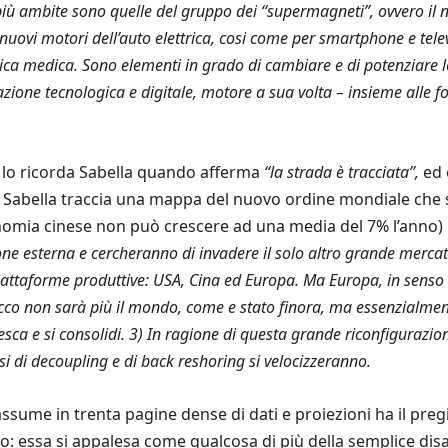
ù ambite sono quelle del gruppo dei “supermagneti”, ovvero il neo
ovi motori dell’auto elettrica, cosi come per smartphone e televis
stica medica. Sono elementi in grado di cambiare e di potenziare l
ione tecnologica e digitale, motore a sua volta – insieme alle fo
e lo ricorda Sabella quando afferma
“la strada è tracciata”,
ed 
.
Sabella traccia una mappa del nuovo ordine mondiale che si 
conomia cinese non può crescere ad una media del 7% l’anno) 
ne esterna e cercheranno di invadere il solo altro grande mercato c
attaforme produttive: USA, Cina ed Europa. Ma Europa, in senso i
cco non sarà più il mondo, come e stato finora, ma essenzialment
sca e si consolidi
.
3) In ragione di questa grande riconfigurazion
i di decoupling e di back reshoring si velocizzeranno.
riassume in trenta pagine dense di dati e proiezioni ha il pre
ico: essa si appalesa come qualcosa di più della semplice dis