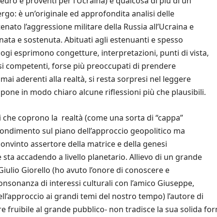
uro e proventi per l’Ucraina) è qualcosa di più di un
rgo: è un’originale ed approfondita analisi delle
ato l’aggressione militare della Russia all’Ucraina e
nata e sostenuta.
Abituati agli estenuanti e spesso
tologi esprimono congetture, interpretazioni, punti di vista,
si competenti, forse più preoccupati di prendere
ai aderenti alla realtà, si resta sorpresi nel leggere
pone in modo chiaro alcune riflessioni più che plausibili.
i che coprono la realtà (come una sorta di “cappa”
fondimento sul piano dell’approccio geopolitico ma
nvinto assertore della matrice e della genesi
e sta accadendo a livello planetario. Allievo di un grande
 Giulio Giorello (ho avuto l’onore di conoscere e
consonanza di interessi culturali con l’amico Giuseppe,
l’approccio ai grandi temi del nostro tempo) l’autore di
 fruibile al grande pubblico- non tradisce la sua solida for