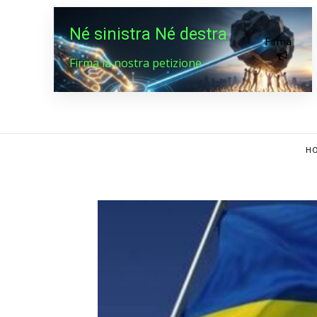
Né sinistra Né destra
Firma
Firma la nostra petizione
HO