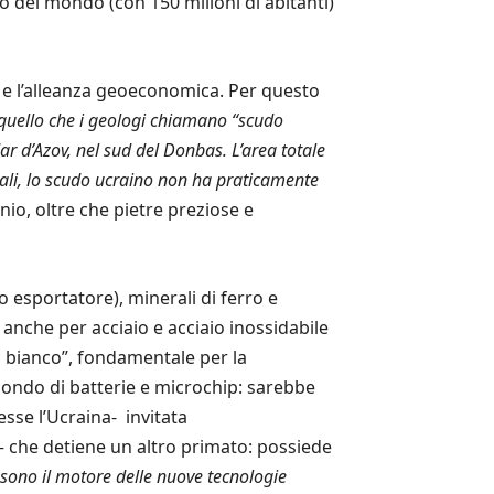
so del mondo (con 150 milioni di abitanti)
ne e l’alleanza geoeconomica. Per questo
è quello che i geologi chiamano “scudo
Mar d’Azov, nel sud del Donbas. L’area totale
erali, lo scudo ucraino non ha praticamente
nio, oltre che pietre preziose e
 esportatore), minerali di ferro e
anche per acciaio e acciaio inossidabile
ro bianco”, fondamentale per la
 mondo di batterie e microchip: sarebbe
esse l’Ucraina- invitata
– che detiene un altro primato: possiede
e sono il motore delle nuove tecnologie