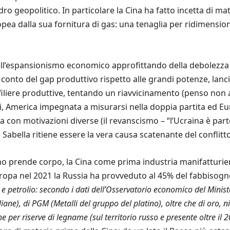
dro geopolitico. In particolare la Cina ha fatto incetta di 
pea dalla sua fornitura di gas: una tenaglia per ridimensio
ll’espansionismo economico approfittando della debolezza d
onto del gap produttivo rispetto alle grandi potenze, lanci
iliere produttive, tentando un riavvicinamento (penso non a
, America impegnata a misurarsi nella doppia partita ed Eur
na con motivazioni diverse (il revanscismo – “l’Ucraina è parte
abella ritiene essere la vera causa scatenante del conflitto:
no prende corpo, la Cina come prima industria manifatturie
uropa nel 2021 la Russia ha provveduto al 45% del fabbisogno 
 e petrolio: secondo i dati dell’Osservatorio economico del Ministe
iane), di PGM (Metalli del gruppo del platino), oltre che di oro, ni
 per riserve di legname (sul territorio russo e presente oltre il