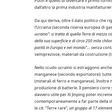
Putin è quello di diventare il primo forni
dall’altro la prima industria manifatturi
Da qui deriva, oltre il dato politico che 
l’Ucraina (seconda riserva europea di gas
ucraino”: si tratta di quella Terra di mezzo c
della sua superficie e di circa 250 mila chil
parità in Europa e nel mondo”…
senza contar
semipreziose, materiali da costruzione (ti
Nello scudo ucraino si estraggono anche u
manganese (secondo esportatore): tutte m
(minerali di ferro e manganese). Inoltre n
produzione di batterie. Il pensiero corre
davvero utile per Xi Jinping poter increme
contemporaneamente a far parte della str
le cd. “Terre rare”,
un gruppo di 17 elementi 