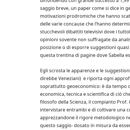
diffondendo con grande successo a 1,99 e
saggio breve, un paper come si dice in ge
motivazioni prodromiche che hanno scaten
delle varie concause che l’hanno determi
stucchevoli dibattiti televisivi dove i tut
opinioni sovente non suffragate da anali
posizione o di esporre suggestioni quasi m
questa trentina di pagine dove Sabella es
Egli scrosta le apparenze e le suggestion
direbbe Veneziani) e riporta ogni appro
soprattutto geoeconomico: è da tempo co
economica, tecnica e scientifica di ciò ch
filosofo della Scienza, il compianto Prof.
intervistare entrambi e di coltivare una 
apprezzandone il rigore metodologico nel
questo saggio- dosato in misura da essere