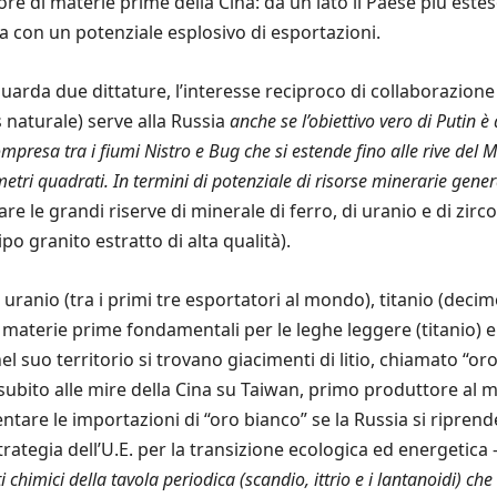
tore di materie prime della Cina: da un lato il Paese più este
era con un potenziale esplosivo di esportazioni.
riguarda due dittature, l’interesse reciproco di collaborazio
 naturale) serve alla Russia
anche se l’obiettivo vero di Putin 
ompresa tra i fiumi Nistro e Bug che si estende fino alle rive del 
ometri quadrati. In termini di potenziale di risorse minerarie gen
e le grandi riserve di minerale di ferro, di uranio e di zirco
po granito estratto di alta qualità).
ranio (tra i primi tre esportatori al mondo), titanio (decimo
aterie prime fondamentali per le leghe leggere (titanio) e 
el suo territorio si trovano giacimenti di litio, chiamato “o
 subito alle mire della Cina su Taiwan, primo produttore al
ntare le importazioni di “oro bianco” se la Russia si riprend
ategia dell’U.E. per la transizione ecologica ed energetica 
chimici della tavola periodica (scandio, ittrio e i lantanoidi) ch