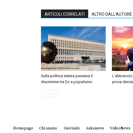
ARTICOLI CORRELATI
ALTRO DALL'AUTORE
Sulla politica estera passava il
L’abbraccio.
discrimine tra Dc e populismo
prova decis
Homepage
Chi siamo
Giornale
Askanews
VideoNews