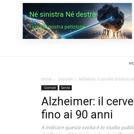
Né sinistra Né destra
Firma
Firma la nostra petizione
HO
Home
Giornale
Alzheimer: il cervello produce ne
Giornale
Sanità
Alzheimer: il cerv
fino ai 90 anni
A indicare questa svolta è lo studio pubbl