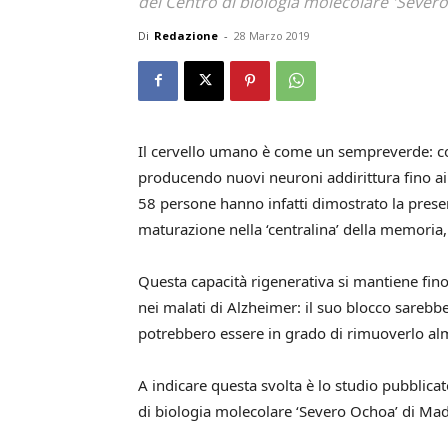
del Centro di biologia molecolare 'Sever
Di
Redazione
-
28 Marzo 2019
Il cervello umano è come un sempreverde: con
producendo nuovi neuroni addirittura fino ai 
58 persone hanno infatti dimostrato la presen
maturazione nella ‘centralina’ della memoria
Questa capacità rigenerativa si mantiene fino
nei malati di Alzheimer: il suo blocco sarebb
potrebbero essere in grado di rimuoverlo al
A indicare questa svolta è lo studio pubblicat
di biologia molecolare ‘Severo Ochoa’ di Mad