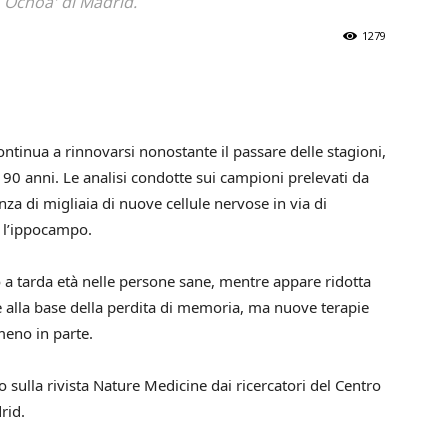
o Ochoa' di Madrid.
1279
tinua a rinnovarsi nonostante il passare delle stagioni,
90 anni. Le analisi condotte sui campioni prelevati da
za di migliaia di nuove cellule nervose in via di
, l’ippocampo.
 a tarda età nelle persone sane, mentre appare ridotta
e alla base della perdita di memoria, ma nuove terapie
meno in parte.
o sulla rivista Nature Medicine dai ricercatori del Centro
rid.