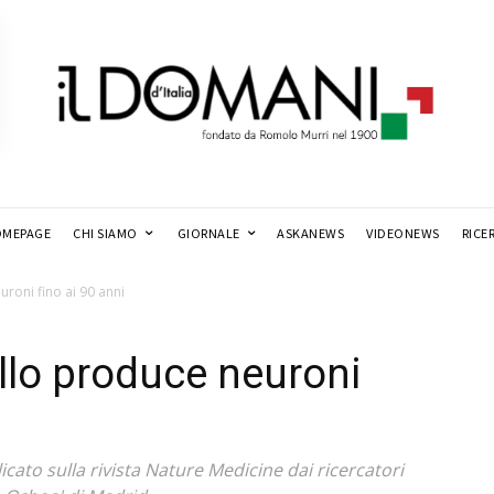
MEPAGE
CHI SIAMO
GIORNALE
ASKANEWS
VIDEONEWS
RICE
uroni fino ai 90 anni
ello produce neuroni
icato sulla rivista Nature Medicine dai ricercatori