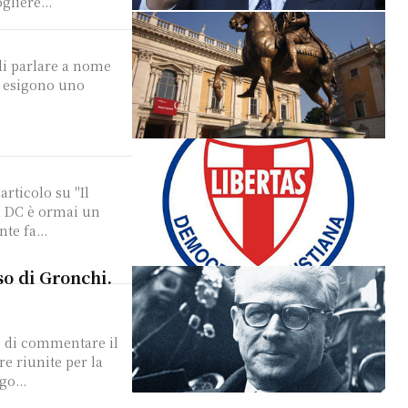
gliere...
 di parlare a nome
à esigono uno
a DC è ormai un
mente fa...
so di Gronchi.
" di commentare il
e riunite per la
ica. Mi accingo...