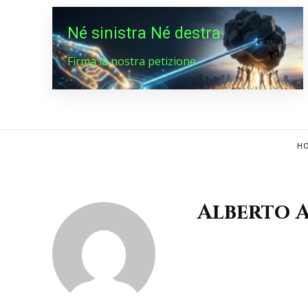
Né sinistra Né destra
Firma
Firma la nostra petizione
HO
Alberto A