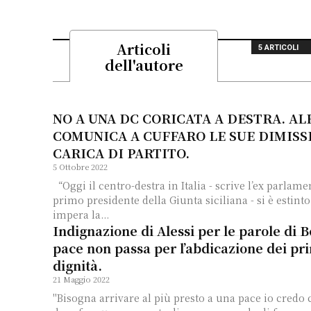
Articoli
5 ARTICOLI
dell'autore
NO A UNA DC CORICATA A DESTRA. AL
COMUNICA A CUFFARO LE SUE DIMISS
CARICA DI PARTITO.
5 Ottobre 2022
“Oggi il centro-destra in Italia - scrive l’ex parlamentare, figlio del
primo presidente della Giunta siciliana - si è estin
impera la...
Indignazione di Alessi per le parole di B
pace non passa per l’abdicazione dei pri
dignità.
21 Maggio 2022
"Bisogna arrivare al più presto a una pace io credo che l’Europa unita