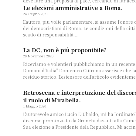
deve fare una proposta di pace, cercando di far acco
Le elezioni amministrative a Roma.
24 Giugno 2021
L’autore, più volte parlamentare, si assume l’onore
dei democristiani di Roma. Le condizioni della citt
scatto di responsabilità....
La DC, non è più proponibile?
20 Novembre 2020
Riceviamo e volentieri pubblichiamo In un recente articolo su "Il
Domani d’Italia” Domenico Cutrona asserisce che l
residuo storico. L'estensore dell'articolo evidente
Retroscena e interpretazione del discor
il ruolo di Mirabella.
1 Maggio 2020
L'autorevole amico Lucio D'Ubaldo, mi ha "ordinato
discorso pronunziato da Gronchi davanti alla Camer
Sua elezione a Presidente dela Repubbl