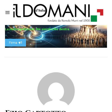
La nostra petizione: Né sinistra Né destra
Firma -