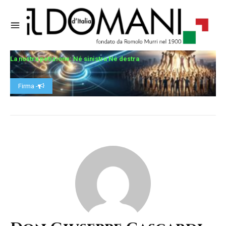
La nostra petizione: Né sinistra Né destra
Firma -