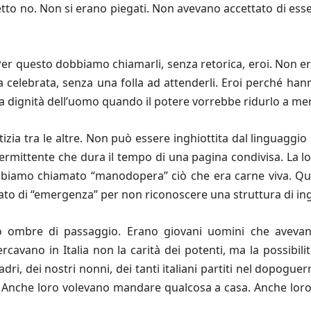
etto no. Non si erano piegati. Non avevano accettato di ess
 Per questo dobbiamo chiamarli, senza retorica, eroi. Non 
 celebrata, senza una folla ad attenderli. Eroi perché hann
la dignità dell’uomo quando il potere vorrebbe ridurlo a me
zia tra le altre. Non può essere inghiottita dal linguaggio 
ntermittente che dura il tempo di una pagina condivisa. La l
biamo chiamato “manodopera” ciò che era carne viva. Qu
ato di “emergenza” per non riconoscere una struttura di ingi
ombre di passaggio. Erano giovani uomini che avevano 
rcavano in Italia non la carità dei potenti, ma la possibili
dri, dei nostri nonni, dei tanti italiani partiti nel dopogu
a. Anche loro volevano mandare qualcosa a casa. Anche lo