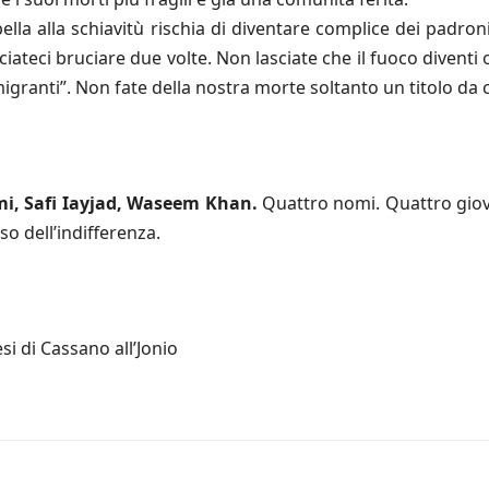
bella alla schiavitù rischia di diventare complice dei padro
sciateci bruciare due volte. Non lasciate che il fuoco divent
igranti”. Non fate della nostra morte soltanto un titolo da 
mi, Safi Iayjad, Waseem Khan.
Quattro nomi. Quattro giovan
o dell’indifferenza.
si di Cassano all’Jonio