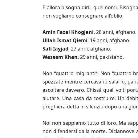
E allora bisogna dirli, quei nomi. Bisog
non vogliamo consegnare all’oblio.
Amin Fazal Khogjani
, 28 anni, afghano.
Ullah Ismat Qiemi
, 19 anni, afghano.
Safi Iayjad
, 27 anni, afghano.
Waseem Khan
, 29 anni, pakistano.
Non “quattro migranti”. Non “quattro bra
spezzate mentre cercavano salario, pane
ascoltare davvero. Chissà quali volti por
aiutare. Una casa da costruire. Un debi
preghiera detta in silenzio dopo una gio
Noi non sappiamo tutto di loro. Ma sapp
non difendersi dalla morte. Diciannove a