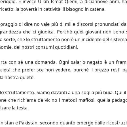
omeriggio. E invece Ullah Ismat Qiemi, a diciannove anni,
catto, la povertà in cattività, il bisogno in catena.
coraggio di dire no vale più di mille discorsi pronunciati da
a grandezza che ci giudica. Perché quei giovani non sono
ro sorte, che lo sfruttamento non è un incidente del sistema
omie, dei nostri consumi quotidiani.
porta con sé una domanda. Ogni salario negato è un fra
ietà che preferisce non vedere, purché il prezzo resti ba
la nostra quiete.
o sfruttamento. Siamo davanti a una soglia più buia. Qui il 
ione che richiama da vicino i metodi mafiosi: quella peda
zare la testa.
anistan e Pakistan, secondo quanto emerge dalle ricostruzi