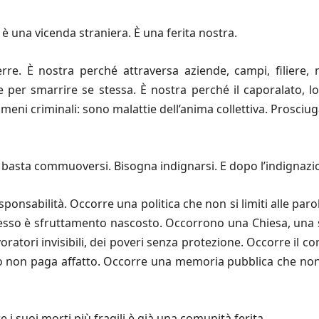
 è una vicenda straniera. È una ferita nostra.
rre. È nostra perché attraversa aziende, campi, filiere,
sce per smarrire se stessa. È nostra perché il caporalato, 
i criminali: sono malattie dell’anima collettiva. Prosciuga
 basta commuoversi. Bisogna indignarsi. E dopo l’indignazi
sponsabilità. Occorre una politica che non si limiti alle pa
esso è sfruttamento nascosto. Occorrono una Chiesa, una s
lavoratori invisibili, dei poveri senza protezione. Occorre il c
 o non paga affatto. Occorre una memoria pubblica che no
 suoi morti più fragili è già una comunità ferita.