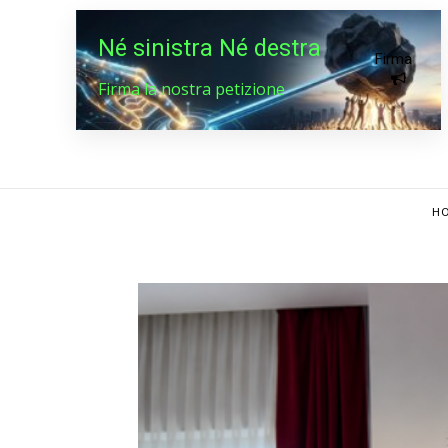
Né sinistra Né destra
Firma
Firma la nostra petizione
HO