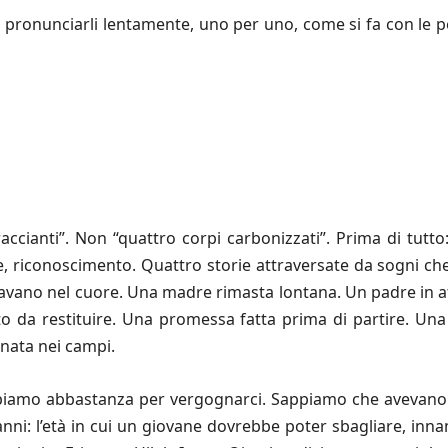
na pronunciarli lentamente, uno per uno, come si fa con le 
ccianti”. Non “quattro corpi carbonizzati”. Prima di tutto:
, riconoscimento. Quattro storie attraversate da sogni ch
tavano nel cuore. Una madre rimasta lontana. Un padre in att
to da restituire. Una promessa fatta prima di partire. Una
rnata nei campi.
iamo abbastanza per vergognarci. Sappiamo che avevano et
nni: l’età in cui un giovane dovrebbe poter sbagliare, inn