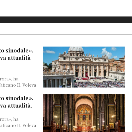
to sinodale».
va attualità
rora», ha
aticano II. Voleva
to sinodale».
va attualità.
rora», ha
aticano II. Voleva