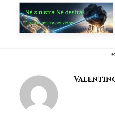
Né sinistra Né destra
Firma
Firma la nostra petizione
HO
Valentino