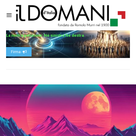
La nostra petizione: Né sinistra Né destra
Firma -