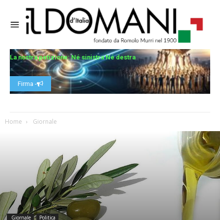
La nostra petizione: Né sinistra Né destra
Firma -
Home
Giornale
Giornale
Politica