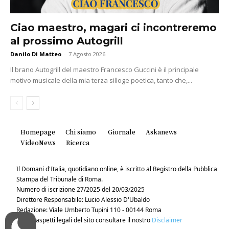
Ciao maestro, magari ci incontreremo
al prossimo Autogrill
Danilo Di Matteo
-
7 Agosto 2026
Il brano Autogrill del maestro Francesco Guccini è il principale
motivo musicale della mia terza silloge poetica, tanto che,...
Homepage
Chi siamo
Giornale
Askanews
VideoNews
Ricerca
Il Domani d'Italia, quotidiano online, è iscritto al Registro della Pubblica
Stampa del Tribunale di Roma.
Numero di iscrizione 27/2025 del 20/03/2025
Direttore Responsabile: Lucio Alessio D'Ubaldo
Redazione: Viale Umberto Tupini 110 - 00144 Roma
Per gli aspetti legali del sito consultare il nostro
Disclaimer