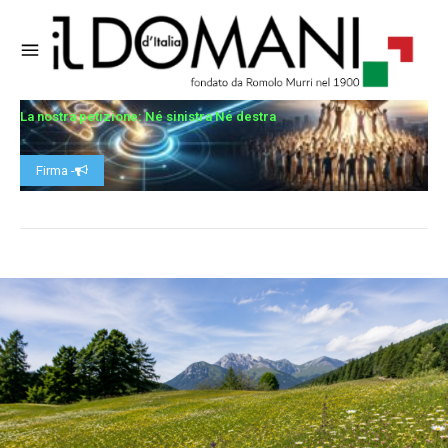
La nostra petizione: Né sinistra Né destra
Firma -