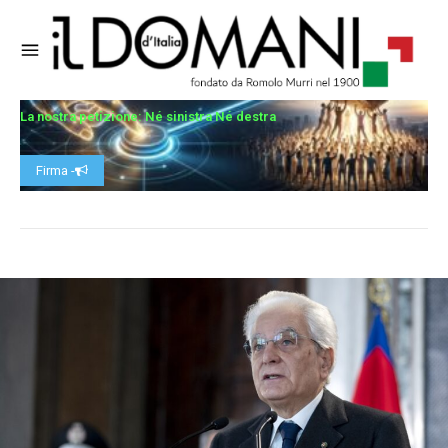
La nostra petizione: Né sinistra Né destra
Firma -