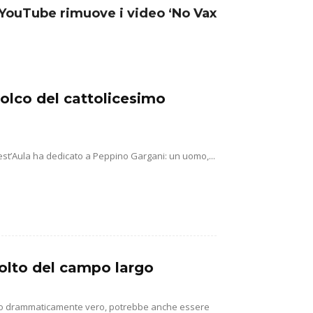
 YouTube rimuove i video ‘No Vax
solco del cattolicesimo
st’Aula ha dedicato a Peppino Gargani: un uomo,...
isolto del campo largo
utto drammaticamente vero, potrebbe anche essere