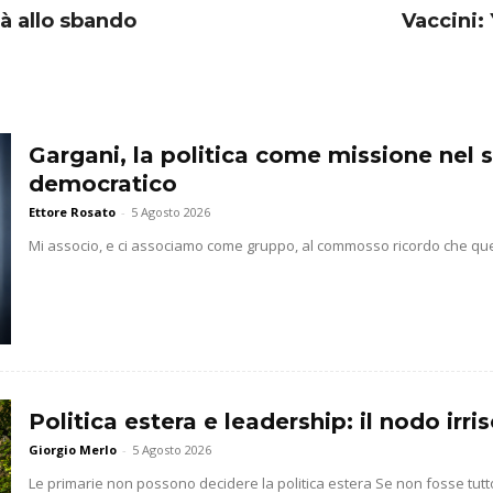
à allo sbando
Vaccini:
Gargani, la politica come missione nel 
democratico
Ettore Rosato
-
5 Agosto 2026
Mi associo, e ci associamo come gruppo, al commosso ricordo che que
Politica estera e leadership: il nodo irr
Giorgio Merlo
-
5 Agosto 2026
Le primarie non possono decidere la politica estera Se non fosse t