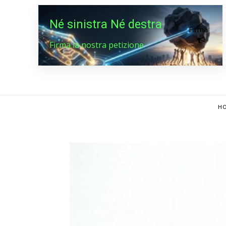
Né sinistra Né destra
Firma
Firma la nostra petizione
HO