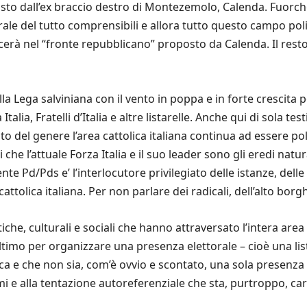
sto dall’ex braccio destro di Montezemolo, Calenda. Fuorche
rale del tutto comprensibili e allora tutto questo campo pol
cerà nel “fronte repubblicano” proposto da Calenda. Il resto 
della Lega salviniana con il vento in poppa e in forte crescita 
alia, Fratelli d’Italia e altre listarelle. Anche qui di sola te
sto del genere l’area cattolica italiana continua ad essere p
 che l’attuale Forza Italia e il suo leader sono gli eredi natu
nte Pd/Pds e’ l’interlocutore privilegiato delle istanze, delle
ttolica italiana. Per non parlare dei radicali, dell’alto bor
tiche, culturali e sociali che hanno attraversato l’intera area 
ultimo per organizzare una presenza elettorale – cioè una li
a e che non sia, com’è ovvio e scontato, una sola presenza 
i e alla tentazione autoreferenziale che sta, purtroppo, ca