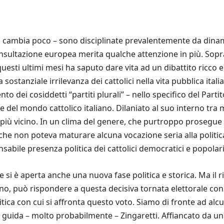
ali cambia poco – sono disciplinate prevalentemente da dinam
onsultazione europea merita qualche attenzione in più. Sopra
uesti ultimi mesi ha saputo dare vita ad un dibattito ricco 
sostanziale irrilevanza dei cattolici nella vita pubblica ital
nto dei cosiddetti “partiti plurali” – nello specifico del Pa
e del mondo cattolico italiano. Dilaniato al suo interno tra 
 è più vicino. In un clima del genere, che purtroppo proseg
 che non poteva maturare alcuna vocazione seria alla politica
sabile presenza politica dei cattolici democratici e popolari
 si è aperta anche una nuova fase politica e storica. Ma il 
o, può rispondere a questa decisiva tornata elettorale con 
litica con cui si affronta questo voto. Siamo di fronte ad alcun
 a guida – molto probabilmente – Zingaretti. Affiancato da u