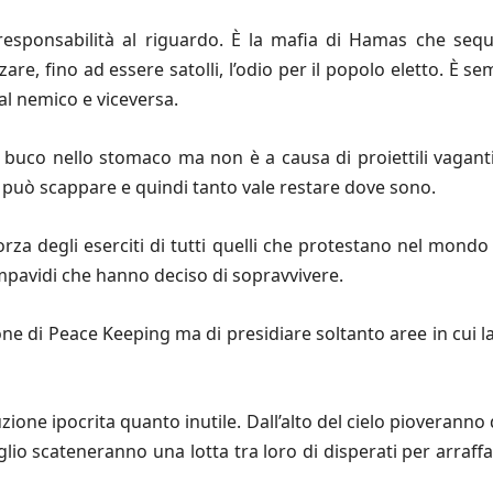
 responsabilità al riguardo. È la mafia di Hamas che seq
e, fino ad essere satolli, l’odio per il popolo eletto. È s
al nemico e viceversa.
uco nello stomaco ma non è a causa di proiettili vaganti
 può scappare e quindi tanto vale restare dove sono.
orza degli eserciti di tutti quelli che protestano nel mondo
impavidi che hanno deciso di sopravvivere.
one di Peace Keeping ma di presidiare soltanto aree in cui 
zione ipocrita quanto inutile. Dall’alto del cielo pioveran
io scateneranno una lotta tra loro di disperati per arraffa