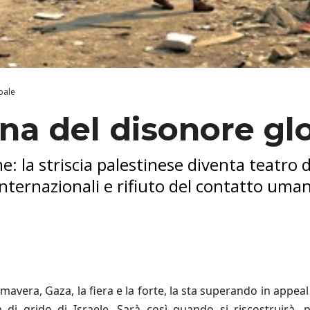
bale
ina del disonore gl
: la striscia palestinese diventa teatro d
 internazionali e rifiuto del contatto uma
primavera, Gaza, la fiera e la forte, la sta superando in appeal
à di grido di Israele. Sarà così quando si riscostruirà, 