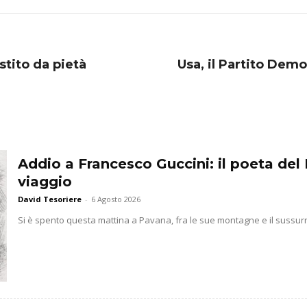
estito da pietà
Usa, il Partito Demo
Addio a Francesco Guccini: il poeta del 
viaggio
David Tesoriere
-
6 Agosto 2026
Si è spento questa mattina a Pavana, fra le sue montagne e il sussurr