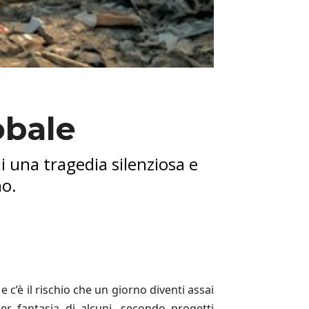
obale
i una tragedia silenziosa e
no.
 e c’è il rischio che un giorno diventi assai
per fantasia di alcuni, secondo progetti