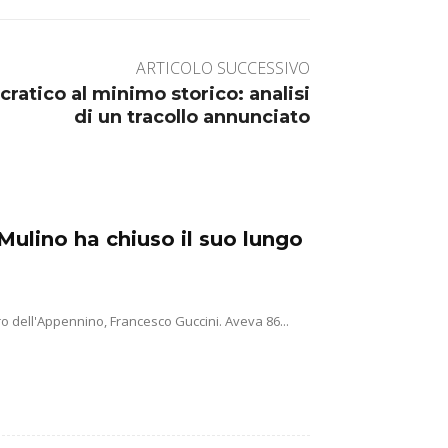
ARTICOLO SUCCESSIVO
cratico al minimo storico: analisi
di un tracollo annunciato
Mulino ha chiuso il suo lungo
o dell'Appennino, Francesco Guccini. Aveva 86...