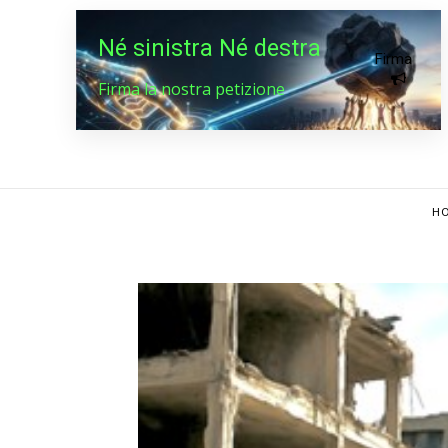
Né sinistra Né destra
Firma
Firma la nostra petizione
HO