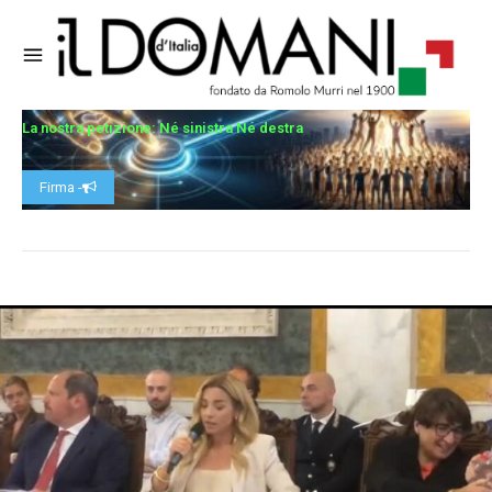
La nostra petizione: Né sinistra Né destra
Firma -