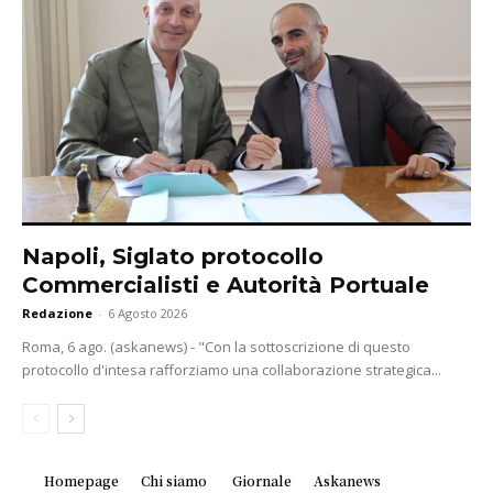
Napoli, Siglato protocollo
Commercialisti e Autorità Portuale
Redazione
-
6 Agosto 2026
Roma, 6 ago. (askanews) - "Con la sottoscrizione di questo
protocollo d'intesa rafforziamo una collaborazione strategica...
Homepage
Chi siamo
Giornale
Askanews