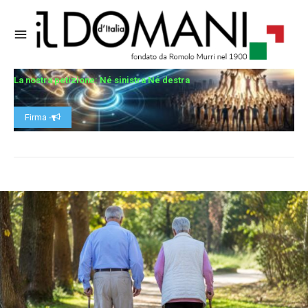
La nostra petizione: Né sinistra Né destra
Firma -