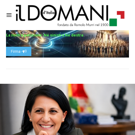
La nostra petizione: Né sinistra Né destra
Firma -