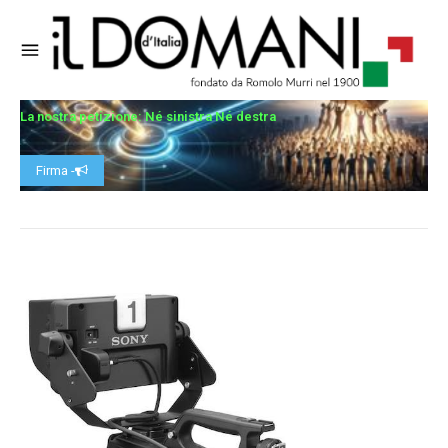
La nostra petizione: Né sinistra Né destra
Firma -