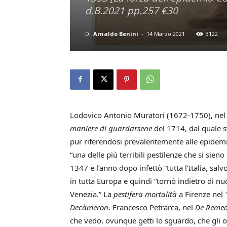
d.B.2021 pp.257 €30
Di
Arnaldo Benini
-
14 Marzo 2021
3122
Lodovico Antonio Muratori (1672-1750), nel 
maniere di guardarsene
del 1714, dal quale s
pur riferendosi prevalentemente alle epidemie
“una delle più terribili pestilenze che si sieno
1347 e l’anno dopo infettò “tutta l’Italia, s
in tutta Europa e quindi “tornò indietro di 
Venezia.” La
pestifera mortalità
a Firenze nel 
Decàmeron
. Francesco Petrarca, nel
De Remedi
che vedo, ovunque getti lo sguardo, che gli o