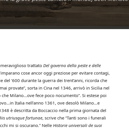
meraviglioso trattato
Del governo della peste e delle
’imparano cose ancor oggi preziose per evitare contagi,
 del ‘600 durante la guerra dei trent’anni, ricorda che
 mai provate”, sorta in Cina nel 1346, arrivò in Sicilia nel
alvo che Milano…ove fece poco nocumento”. Si estese poi
nuovo…in Italia nell’anno 1361, ove desolò Milano…e
1348 è descritta da Boccaccio nella prima giornata del
is utriusque fortunae
, scrive che “Tanti sono i funerali
cchi mi si oscurano.” Nelle
Historie universali de suoi