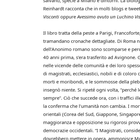
salvano, specie a Milano e dintorni. La biolo
Reinhardt racconta che in molti blogs e tweet
Visconti
oppure
Avessimo avuto un Luchino Vis
Il libro tratta della peste a Parigi, Francofort
tramandano cronache dettagliate. Di Roma non
dell’Anonimo romano sono scomparse e perché
40 anni prima, s’era trasferito ad Avignone. Gli
nelle vicende delle comunità e dei loro spesso 
di magistrati, ecclesiastici, nobili e di color
morti e moribondi, e le sommosse della pleb
insegnò niente. Si ripeté ogni volta, “perché 
sempre”. Ciò che succede ora, con i traffici ill
la conferma che l’umanità non cambia. I mort
orientali (Corea del Sud, Giappone, Singapore
maggioranza e opposizione su rigorosi provve
democrazie occidentali. “I Magistrati, consid
dovrebbero mettere in opera, ammonisce Mur