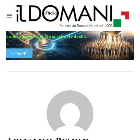
La nostra petizione: Né sinistra Né destra
Firma -