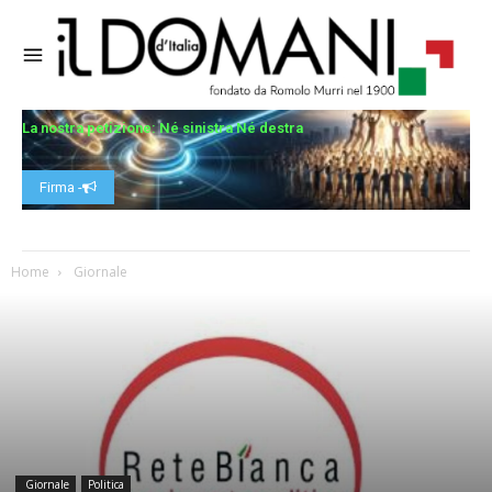
La nostra petizione: Né sinistra Né destra
Firma -
Home
Giornale
Giornale
Politica