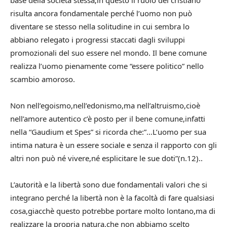
base della società stessa;in questo il ruolo del cristiano
risulta ancora fondamentale perché l’uomo non può
diventare se stesso nella solitudine in cui sembra lo
abbiano relegato i progressi staccati dagli sviluppi
promozionali del suo essere nel mondo. Il bene comune
realizza l’uomo pienamente come “essere politico” nello
scambio amoroso.
Non nell’egoismo,nell’edonismo,ma nell’altruismo,cioè
nell’amore autentico c’è posto per il bene comune,infatti
nella “Gaudium et Spes” si ricorda che:”…L’uomo per sua
intima natura è un essere sociale e senza il rapporto con gli
altri non può né vivere,né esplicitare le sue doti”(n.12)..
L’autorità e la libertà sono due fondamentali valori che si
integrano perché la libertà non è la facoltà di fare qualsiasi
cosa,giacchè questo potrebbe portare molto lontano,ma di
realizzare la propria natura,che non abbiamo scelto