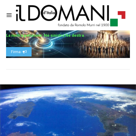
La nostra petizione: Né sinistra Né destra
Firma -