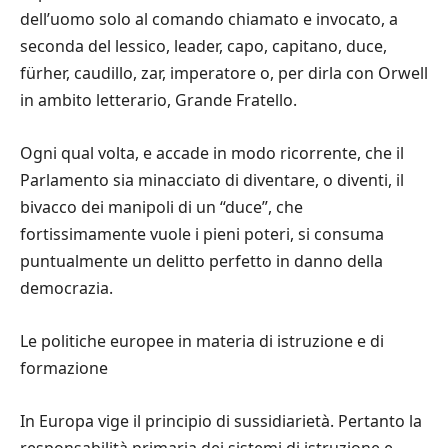
dell
’
uomo solo al comando chiamato e invocato, a
seconda del lessico, leader, capo, capitano, duce,
f
ü
rher, caudillo, zar, imperatore o, per dirla con Orwell
in ambito letterario, Grande Fratello.
Ogni qual volta, e accade in modo ricorrente, che il
Parlamento sia minacciato di diventare, o diventi, il
bivacco dei manipoli
di un
“
duce
”
, che
fortissimamente vuole i pieni poteri, si consuma
puntualmente un delitto perfetto in danno della
democrazia.
Le politiche europee in materia di istruzione e di
formazione
In Europa vige il principio di sussidiariet
à
. Pertanto la
responsabilit
à
primaria dei sistemi di istruzione e