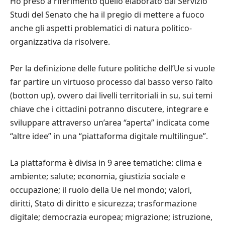
Ho preso a riferimento quello elaborato dal Servizio
Studi del Senato che ha il pregio di mettere a fuoco
anche gli aspetti problematici di natura politico-
organizzativa da risolvere.
Per la definizione delle future politiche dell
’
Ue si vuole
far partire un virtuoso processo dal basso verso l
’
alto
(botton up), ovvero dai livelli territoriali in su, sui temi
chiave che i cittadini potranno discutere, integrare e
sviluppare attraverso un
’
area
“
aperta
”
indicata come
“
altre idee
”
in una
“
piattaforma digitale multilingue
”
.
La piattaforma
è
divisa in 9 aree tematiche: clima e
ambiente; salute; economia, giustizia sociale e
occupazione; il ruolo della Ue nel mondo; valori,
diritti, Stato di diritto e sicurezza; trasformazione
digitale; democrazia europea; migrazione; istruzione,