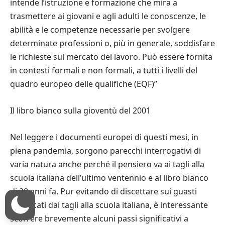
intende l
’
istruzione e formazione che mira a
trasmettere ai giovani e agli adulti le conoscenze, le
abilit
à
e le competenze necessarie per svolgere
determinate professioni o, pi
ù
in generale, soddisfare
le richieste sul mercato del lavoro. Pu
ò
essere fornita
in contesti formali e non formali, a tutti i livelli del
quadro europeo delle qualifiche (EQF)
”
Il libro bianco sulla giovent
ù
del 2001
Nel leggere i documenti europei di questi mesi, in
piena pandemia, sorgono parecchi interrogativi di
varia natura anche perch
é
il pensiero va ai tagli alla
scuola italiana dell
’
ultimo ventennio e al libro bianco
di 20 anni fa. Pur evitando di discettare sui guasti
provocati dai tagli alla scuola italiana,
è
interessante
scorrere brevemente alcuni passi significativi a