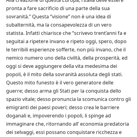
pronta a fare sacrificio di una parte della sua
sovranit
à
.
”
Questa
“
visione
”
non
è
una idea di
subalternit
à
, ma la consapevolezza di un vero
statista. Infatti chiarisce che
“
scrivevo trent
’
anni fa e
seguitai a ripetere invano e ripeto oggi, spero, dopo
le terribili esperienze sofferte, non pi
ù
invano, che il
nemico numero uno della civilt
à
, della prosperit
à
, ed
oggi si deve aggiungere della vita medesima dei
popoli,
è
il mito della sovranit
à
assoluta degli stati.
Questo mito funesto
è
il vero generatore delle
guerre; desso arma gli Stati per la conquista dello
spazio vitale; desso pronuncia la scomunica contro gli
emigranti dei paesi poveri; desso crea le barriere
doganali e, impoverendo i popoli, li spinge ad
immaginare che, ritornando all’ economia predatoria
dei selvaggi, essi possano conquistare ricchezza e