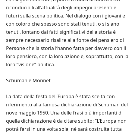
riconducibili all
’
attualit
à
degli impegni presenti e
futuri sulla scena politica. Nel dialogo con i giovani e
con coloro che spesso sono stati tenuti, o si siano
tenuti, lontano dai fatti significativi della storia
è
sempre necessario risalire alla fonte del pensiero di
Persone che la storia l
’
hanno fatta per davvero con il
loro pensiero, con la loro azione e, soprattutto, con la
loro
“
visione
”
politica.
Schuman e Monnet
La data della festa dell’Europa
è
stata scelta con
riferimento alla famosa dichiarazione di Schuman del
nove maggio 1950. Una delle frasi pi
ù
importanti di
quella dichiarazione
è
da citare subito:
“
L’Europa non
potr
à
farsi in una volta sola, n
é
sar
à
costruita tutta