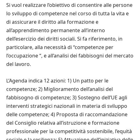
Si vuol realizzare l
’
obiettivo di consentire alle persone
lo sviluppo di competenze nel corso di tutta la vita e
di assicurare il diritto alla formazione e
all
’
apprendimento permanente all
’
interno
dell
’
esercizio dei diritti sociali. Si fa riferimento, in
particolare, alla necessit
à
di
“
competenze per
l
’
occupazione
“
, e all
’
analisi dei fabbisogni del mercato
del lavoro.
L
’
Agenda indica 12 azioni: 1) Un
patto per le
competenze; 2) Miglioramento dell
’
analisi del
fabbisogno di competenze; 3) Sostegno dell
’
UE agli
interventi strategici nazionali in materia di sviluppo
delle competenze; 4) Proposta di raccomandazione
del Consiglio relativa all
’
istruzione e formazione
professionale per la competitivit
à
sostenibile, l
’
equit
à
sociale e la resilienza; 5) Attuazione dell
’
iniziativa delle