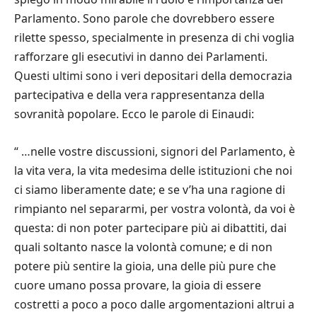
Parlamento. Sono parole che dovrebbero essere
rilette spesso, specialmente in presenza di chi voglia
rafforzare gli esecutivi in danno dei Parlamenti.
Questi ultimi sono i veri depositari della democrazia
partecipativa e della vera rappresentanza della
sovranit
à
popolare. Ecco le parole di Einaudi:
“ …
nelle vostre discussioni, signori del Parlamento,
è
la vita vera, la vita medesima delle istituzioni che noi
ci siamo liberamente date; e se v
’
ha una ragione di
rimpianto nel separarmi, per vostra volont
à
, da voi
è
questa: di non poter partecipare pi
ù
ai dibattiti, dai
quali soltanto nasce la volont
à
comune; e di non
potere pi
ù
sentire la gioia, una delle pi
ù
pure che
cuore umano possa provare, la gioia di essere
costretti a poco a poco dalle argomentazioni altrui a