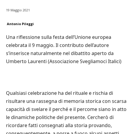
19 Maggio 2021
Antonio Pileggi
Una riflessione sulla
festa dell
’
U
nione europea
celebrata il 9 maggio
.
Il
contributo dell
’
autore
s
’
inserisce naturalmente nel dibattito aperto da
Umberto Laurenti (Associazione
Svegliamoci Italici
)
Qualsiasi celebrazione ha del rituale e rischia di
risultare una rassegna di memoria storica con scarsa
capacit
à
di svelare il perch
é
e il percome siano in atto
le dinamiche politiche del presente. Cercher
ò
di
ricordare fatti consegnati alla storia provando,
conseguentemente, a porre a fuoco alcuni aspetti