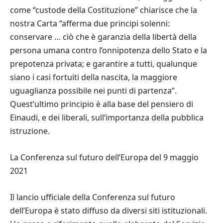
come
“
custode della Costituzione
”
chiarisce che la
nostra Carta
“
afferma due principi solenni
:
conservare
…
ci
ò
che
è
garanzia della libert
à
della
persona umana contro l
’
onnipotenza dello Stato e la
prepotenza privata; e garantire a tutti, qualunque
siano i casi fortuiti della nascita, la maggiore
uguaglianza possibile nei punti di partenza
”
.
Quest
’
ultimo principio
è
alla base del pensiero di
Einaudi, e dei liberali, sull
’
importanza della pubblica
istruzione.
La Conferenza sul futuro dell
’
Europa del 9 maggio
2021
Il lancio ufficiale della Conferenza sul futuro
dell
’
Europa
è
stato diffuso da diversi siti istituzionali.