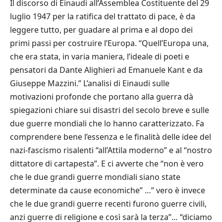
Il discorso di Einaudi all
’
Assemblea Costituente del 29
luglio 1947 per la ratifica del trattato di pace,
è
da
leggere tutto, per guadare al prima e al dopo dei
primi passi per costruire l
’
Europa.
“
Quell
’
Europa una,
che era stata, in varia maniera, l’ideale di poeti e
pensatori da Dante Alighieri ad Emanuele Kant e da
Giuseppe Mazzini.
”
L
’
analisi di Einaudi sulle
motivazioni profonde che portano alla guerra d
à
spiegazioni chiare sui disastri del secolo breve e sulle
due guerre mondiali che lo hanno caratterizzato. Fa
comprendere bene l
’
essenza e le finalit
à
delle idee del
nazi-fascismo risalenti
“
all
’
Attila moderno
”
e al
“
nostro
dittatore di cartapesta
”
. E ci avverte che
“
non
è
vero
che le due grandi guerre mondiali siano state
determinate da cause economiche
” …”
vero
è
invece
che le due grandi guerre recenti furono guerre civili,
anzi guerre di religione e cos
ì
sar
à
la terza
”… “
diciamo