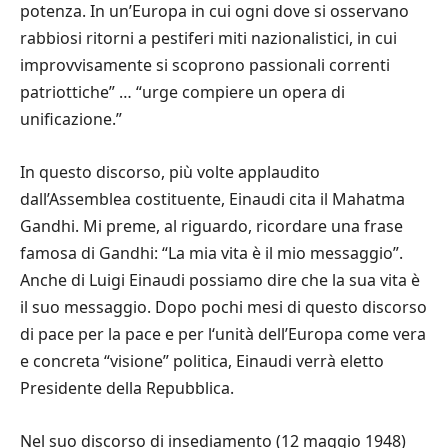
potenza. In un
’
Europa in cui ogni dove si osservano
rabbiosi ritorni a pestiferi miti nazionalistici, in cui
improvvisamente si scoprono passionali correnti
patriottiche
” … “
urge compiere un opera di
unificazione.
”
In questo discorso, pi
ù
volte applaudito
dall
’
Assemblea costituente, Einaudi cita il Mahatma
Gandhi. Mi preme, al riguardo, ricordare una frase
famosa di Gandhi:
“
La mia vita
è
il mio messaggio
”
.
Anche di Luigi Einaudi possiamo dire che la sua vita
è
il suo messaggio. Dopo pochi mesi di questo discorso
di pace per la pace e per l
‘
unit
à
dell
’
Europa come vera
e concreta
“
visione
”
politica, Einaudi verr
à
eletto
Presidente della Repubblica.
Nel suo discorso di insediamento (12 maggio 1948)