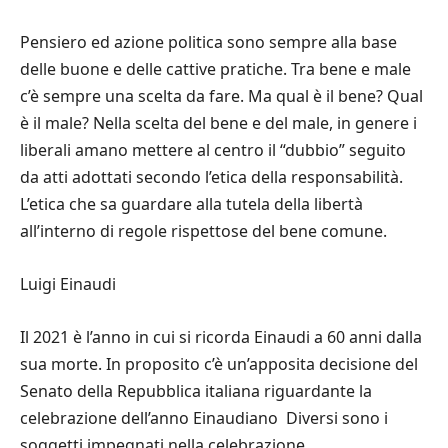
Pensiero ed azione politica sono sempre alla base
delle buone e delle cattive pratiche. Tra bene e male
c
’è
sempre una scelta da fare. Ma qual
è
il bene? Qual
è
il male? Nella scelta del bene e del male, in genere i
liberali amano mettere al centro il
“
dubbio
”
seguito
da atti adottati secondo l
’
etica della responsabilit
à
.
L
’
etica che sa guardare alla tutela della libert
à
all
’
interno di regole rispettose del bene comune.
Luigi Einaudi
Il 2021
è
l
’
anno in cui si ricorda Einaudi a 60 anni dalla
sua morte. In proposito c
’è
un
’
apposita decisione del
Senato della Repubblica italiana riguardante la
celebrazione dell
’
anno Einaudiano
Diversi sono i
soggetti impegnati nella celebrazione.