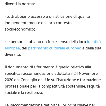
diventi la norma;
·
tutti abbiano accesso a un
’
istruzione di qualit
à
indipendentemente dal loro contesto
socioeconomico;
·
le persone abbiano un forte senso della loro
identit
à
europea
, del
patrimonio culturale europeo
e della sua
diversit
à
.
Il documento di riferimento
è
quello relativo alla
specifica raccomandazione adottata il 24 Novembre
2020 dal Consiglio dell
’
Ue sull
’
istruzione e formazione
professionale per la competitivit
à
sostenibile, l
’
equit
à
sociale e la resilienza.
La Raccomandazione definisce i principi chiave per