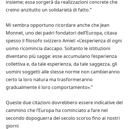
insieme; essa sorger
à
da realizzazioni concrete che
creino anzitutto un solidariet
à
di fatto.
”
Mi sembra opportuno ricordare anche che Jean
Monnet, uno dei padri fondatori dell’Europa, citava
spesso il filosofo svizzero Amiel:
«
L’esperienza di ogni
uomo ricomincia daccapo. Soltanto le istituzioni
diventano pi
ù
sagge: esse accumulano l’esperienza
collettiva e, da tale esperienza, da tale saggezza, gli
uomini soggetti alle stesse norme non cambieranno
certo la loro natura ma trasformeranno
gradualmente il loro comportamento
»
.”
Queste due citazioni dovrebbero essere indicative del
cammino che l
’
Europa ha cominciato a fare nel
secondo dopoguerra del secolo scorso fino ai nostri
giorni