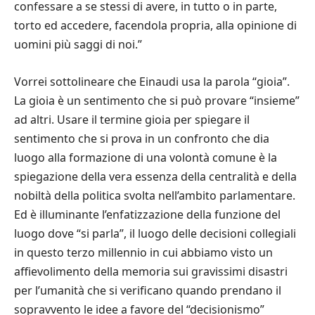
confessare a se stessi di avere, in tutto o in parte,
torto ed accedere, facendola propria, alla opinione di
uomini pi
ù
saggi di noi.
”
Vorrei sottolineare che Einaudi usa la parola
“
gioia
”
.
La gioia
è
un sentimento che si pu
ò
provare
“
insieme
”
ad altri. Usare il termine gioia per spiegare il
sentimento che si prova in un confronto che dia
luogo alla formazione di una volont
à
comune
è
la
spiegazione della vera essenza della centralit
à
e della
nobilt
à
della politica svolta nell
’
ambito parlamentare.
Ed
è
illuminante l
’
enfatizzazione della funzione del
luogo dove
“
si parla
”
, il luogo delle decisioni collegiali
in questo terzo millennio in cui abbiamo visto un
affievolimento della memoria sui gravissimi disastri
per l
’
umanit
à
che si verificano quando prendano il
sopravvento le idee a favore del
“
decisionismo
”