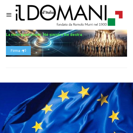
La nostra petizione: Né sinistra Né destra
Firma -