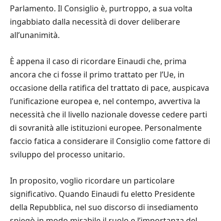
Parlamento. Il Consiglio
è
, purtroppo, a sua volta
ingabbiato dalla necessit
à
di dover deliberare
all
’
unanimit
à
.
È
appena il caso di ricordare Einaudi che, prima
ancora che ci fosse il primo trattato per l
’
Ue, in
occasione della ratifica del trattato di pace, auspicava
l
’
unificazione europea e, nel contempo, avvertiva la
necessit
à
che il livello nazionale dovesse cedere parti
di sovranit
à
alle istituzioni europee. Personalmente
faccio fatica a considerare il Consiglio come fattore di
sviluppo del processo unitario.
In proposito, voglio ricordare un particolare
significativo. Quando Einaudi fu eletto Presidente
della Repubblica, nel suo discorso di insediamento
spieg
ò
in modo mirabile il ruolo e l
’
importanza del