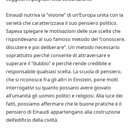
Einaudi nutriva la
“
visione
”
di un
’
Europa unita con la
seriet
à
che caratterizzava il suo pensiero politico.
Sapeva spiegare le motivazioni delle sue scelte che
rispondevano al suo famoso metodo del
“
conoscere,
discutere e poi deliberare
”
. Un metodo necessario
soprattutto perch
é
consente di attraversare e
superare il
“
dubbio
”
e perch
é
rende credibile e
responsabile qualsiasi scelta. La scuola di pensiero,
che si riconosce fra gli altri in Einstein, pone molti
interrogativi su quanto possano avere giovato
all
’
umanit
à
gli uomini politici e religiosi. Alla luce dei
fatti, possiamo affermare che le buone pratiche e il
pensiero di Einaudi appartengano alla costruzione
dell
’
edificio della civilt
à
.