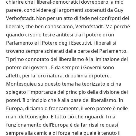
chiarire che i liberal-democratici dovrebbero, a mio
parere, condividere gli argomenti sostenuti da Guy
Verhofstadt. Non per un atto di fede nei confronti del
liberale, che ben conosciamo, Verhofstadt. Ma perch
é
quando ci sono tesi e antitesi tra il potere di un
Parlamento e il Potere degli Esecutivi, i liberali si
trovano sempre schierati dalla parte del Parlamento.
Il primo connotato del liberalismo
è
la limitazione del
potere dei governi. E da sempre i Governi sono
affetti, per la loro natura, di bulimia di potere.
Montesquieu su questo tema ha teorizzato e ci ha
spiegato l
’
importanza del principio della divisione dei
poteri. Il principio che
è
alla base del liberalismo. In
Europa, diciamolo francamente, il vero potere
è
nelle
mani del Consiglio. E tutto ci
ò
che riguardi il mal
funzionamento dell
’
Europa
è
da far risalire quasi
sempre alla camicia di forza nella quale
è
tenuto il