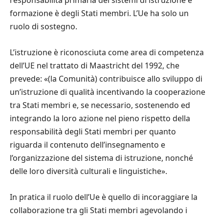
formazione
è
degli Stati membri. L
’
Ue ha solo un
ruolo di sostegno.
L
’
istruzione
è
riconosciuta come area di competenza
dell’UE nel trattato di Maastricht del 1992, che
prevede:
«
(la Comunit
à
) contribuisce allo sviluppo di
un’istruzione di qualit
à
incentivando la cooperazione
tra Stati membri e, se necessario, sostenendo ed
integrando la loro azione nel pieno rispetto della
responsabilit
à
degli Stati membri per quanto
riguarda il contenuto dell’insegnamento e
l’organizzazione del sistema di istruzione, nonch
é
delle loro diversit
à
culturali e linguistiche
»
.
In pratica il ruolo dell
’
Ue
è
quello di incoraggiare la
collaborazione tra gli Stati membri agevolando i