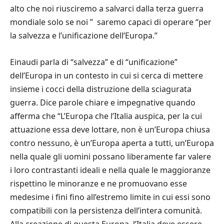
alto che noi riusciremo a salvarci dalla terza guerra
mondiale solo se noi
”
saremo capaci di operare
“
per
la salvezza e l
’
unificazione dell
’
Europa.
”
Einaudi parla di
“
salvezza
”
e di
“
unificazione
”
dell
’
Europa in un contesto in cui si cerca di mettere
insieme i cocci della distruzione della sciagurata
guerra. Dice parole chiare e impegnative quando
afferma che
“
L’Europa che l’Italia auspica, per la cui
attuazione essa deve lottare, non
è
un’Europa chiusa
contro nessuno,
è
un
’
Europa aperta a tutti, un
’
Europa
nella quale gli uomini possano liberamente far valere
i loro contrastanti ideali e nella quale le maggioranze
rispettino le minoranze e ne promuovano esse
medesime i fini fino all’estremo limite in cui essi sono
compatibili con la persistenza dell
’
intera comunit
à
.
Alla creazione di questa Europa, l’Italia deve essere