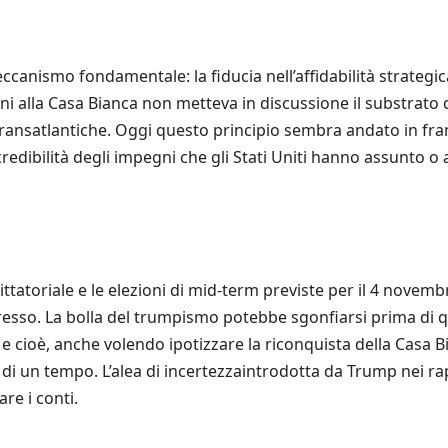
anismo fondamentale: la fiducia nell’affidabilità strategica 
i alla Casa Bianca non metteva in discussione il substrato di
transatlantiche. Oggi questo principio sembra andato in fr
credibilità degli impegni che gli Stati Uniti hanno assunto
tatoriale e le elezioni di mid-term previste per il 4 novem
resso. La bolla del trumpismo potebbe sgonfiarsi prima di q
e cioè, anche volendo ipotizzare la riconquista della Casa B
i un tempo. L’alea di incertezzaintrodotta da Trump nei rap
re i conti.