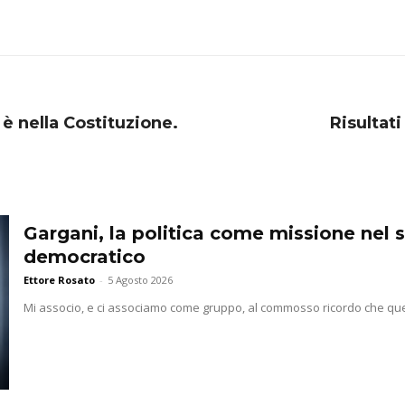
a è nella Costituzione.
Risultati
Gargani, la politica come missione nel 
democratico
Ettore Rosato
-
5 Agosto 2026
Mi associo, e ci associamo come gruppo, al commosso ricordo che que