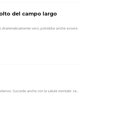
isolto del campo largo
utto drammaticamente vero, potrebbe anche essere
 bilancio. Succede anche con la salute mentale: se...