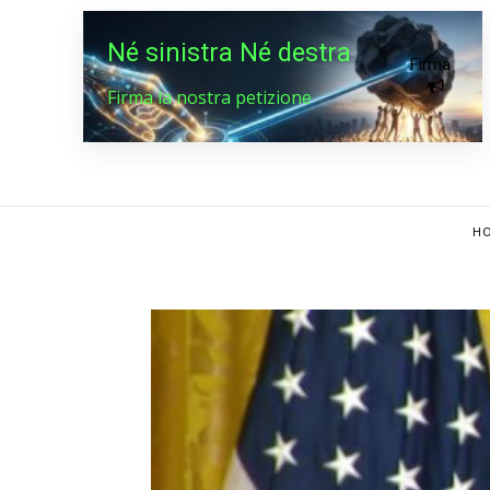
Né sinistra Né destra
Firma
Firma la nostra petizione
HO