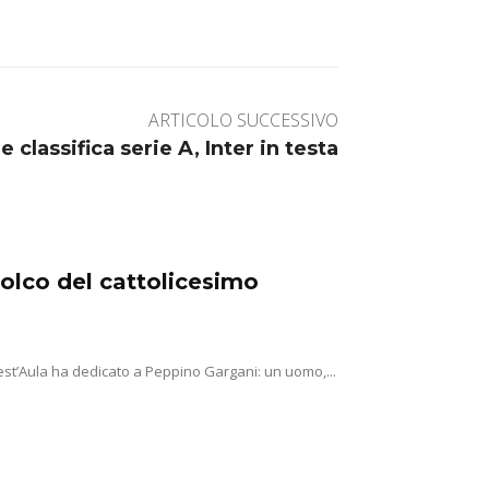
ARTICOLO SUCCESSIVO
 e classifica serie A, Inter in testa
solco del cattolicesimo
st’Aula ha dedicato a Peppino Gargani: un uomo,...