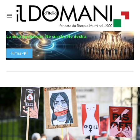
La nostra petizione: Né sinistra Né destra
Firma -