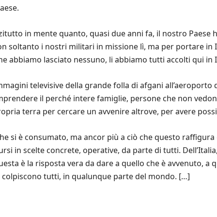
aese.
itutto in mente quanto, quasi due anni fa, il nostro Paese h
soltanto i nostri militari in missione lì, ma per portare in It
 abbiamo lasciato nessuno, li abbiamo tutti accolti qui in It
immagini televisive della grande folla di afgani all’aeroport
omprendere il perché intere famiglie, persone che non vedon
pria terra per cercare un avvenire altrove, per avere possibi
che si è consumato, ma ancor più a ciò che questo raffigura
rsi in scelte concrete, operative, da parte di tutti. Dell’Itali
uesta è la risposta vera da dare a quello che è avvenuto, a q
tà, colpiscono tutti, in qualunque parte del mondo. […]