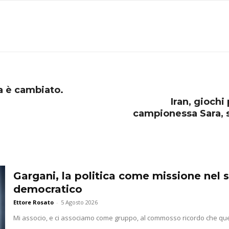
a è cambiato.
Iran, giochi
campionessa Sara, s
Gargani, la politica come missione nel 
democratico
Ettore Rosato
-
5 Agosto 2026
Mi associo, e ci associamo come gruppo, al commosso ricordo che que