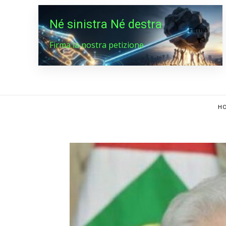
Né sinistra Né destra
Firma
Firma la nostra petizione
HO