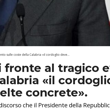
ento sulle coste della Calabria «il cordoglio deve...
i fronte al tragico 
alabria «il cordogl
celte concrete».
discorso che il Presidente della Repubblic