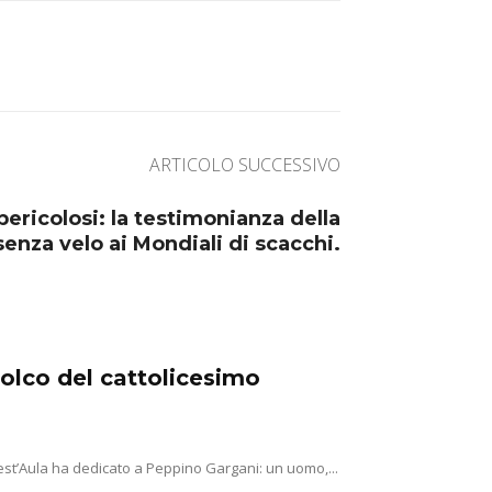
ARTICOLO SUCCESSIVO
 pericolosi: la testimonianza della
enza velo ai Mondiali di scacchi.
solco del cattolicesimo
st’Aula ha dedicato a Peppino Gargani: un uomo,...