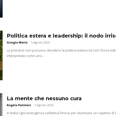
Politica estera e leadership: il nodo irr
Giorgio Merlo
-
5 Agosto 2026
Le primarie non possono decidere la politica estera Se non fosse t
interpretato come uno...
La mente che nessuno cura
Angelo Palmieri
-
5 Agosto 2026
In Italia ogni emergenza collettiva finisce per diventare un capitolo di