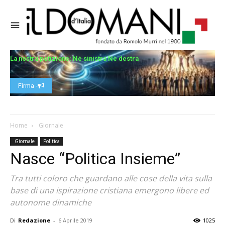
La nostra petizione: Né sinistra Né destra
Firma -
Home
Giornale
Giornale
Politica
Nasce “Politica Insieme”
Tra tutti coloro che guardano alle cose della vita sulla
base di una ispirazione cristiana emergono libere ed
autonome dinamiche
Di
Redazione
-
6 Aprile 2019
1025