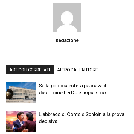
Redazione
ARTICOLI CORRELATI
ALTRO DALL'AUTORE
Sulla politica estera passava il
discrimine tra Dc e populismo
L’abbraccio. Conte e Schlein alla prova
decisiva