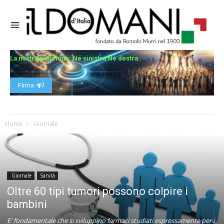
La nostra petizione: Né sinistra Né destra
Firma -
Home
Giornale
Giornale
Sanità
Oltre 60 tipi tumori possono colpire i
bambini
E' fondamentale che si sviluppino farmaci studiati espressamente per i