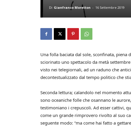
Di
Gianfranco Moretton
-
16 Settembre 2019
Una folla baciata dal sole, sconfinata, piena 
sciorinato uno spettacolo da metà settembre 
visto nei telegiornali, ad un raduno che antic
decontestualizzato dal tempo politico che st
Seconda lettura; calandolo nel momento attu
sono oceaniche folle che osannano le aurore
testimoniano i crepuscoli. Ad esser cattivi, q
come un grande rimprovero rivolto al suo c
seguente modo: “ma come hai fatto a gettare a