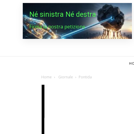
Né sinistra Né destra
Firma
Firma la nostra petizione
HO
Home
Giornale
Pontida