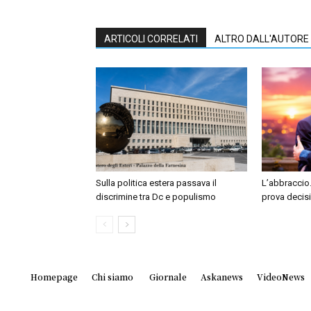
ARTICOLI CORRELATI
ALTRO DALL'AUTORE
Sulla politica estera passava il
L’abbraccio.
discrimine tra Dc e populismo
prova decis
Homepage
Chi siamo
Giornale
Askanews
VideoNews