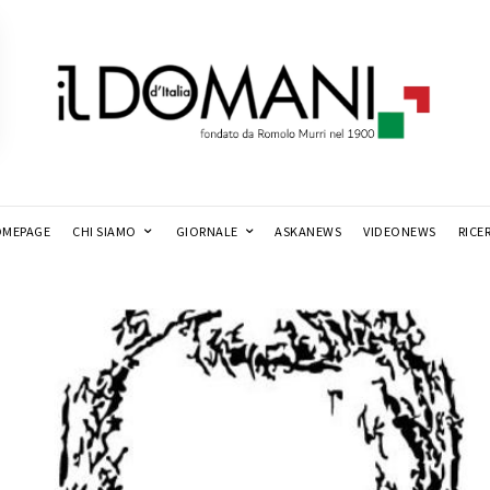
MEPAGE
CHI SIAMO
GIORNALE
ASKANEWS
VIDEONEWS
RICE